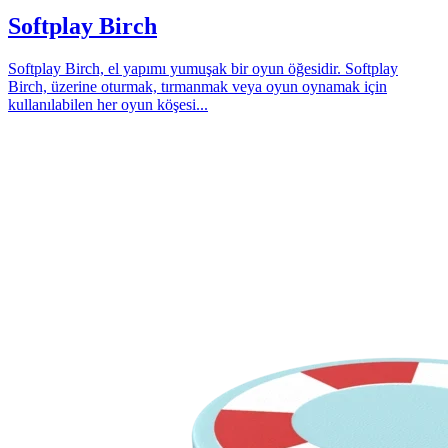
Softplay Birch
Softplay Birch, el yapımı yumuşak bir oyun öğesidir. Softplay
Birch, üzerine oturmak, tırmanmak veya oyun oynamak için
kullanılabilen her oyun köşesi...