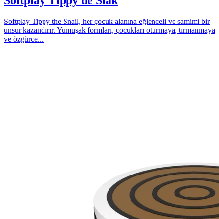
Softplay Tippy de Slak
Softplay Tippy the Snail, her çocuk alanına eğlenceli ve samimi bir
unsur kazandırır. Yumuşak formları, çocukları oturmaya, tırmanmaya
ve özgürce...