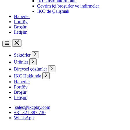
IKC distribütörü olun
Çevrim içi broşürler ve indirmeler
IKC’de Çalışmak
Haberler
Portföy
Broşür
İletişim
Sektörler
Ürünler
Bireysel çözümler
IKC Hakkında
Haberler
Portföy
Broşür
İletişim
sales@ikcplay.com
+31 321 387 730
WhatsApp