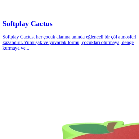
Softplay Cactus
Softplay Cactus, her çocuk alanına anında eğlenceli bir çöl atmosferi
kazandırır. Yumuşak ve yuvarlak formu, çocukları oturmaya, denge
kurmaya ve...