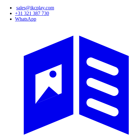
Ana
sales@ikcplay.com
içeriğe
+31 321 387 730
atla
WhatsApp