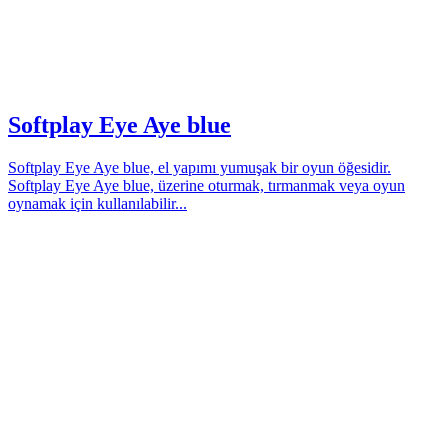
Softplay Eye Aye blue
Softplay Eye Aye blue, el yapımı yumuşak bir oyun öğesidir.
Softplay Eye Aye blue, üzerine oturmak, tırmanmak veya oyun
oynamak için kullanılabilir...