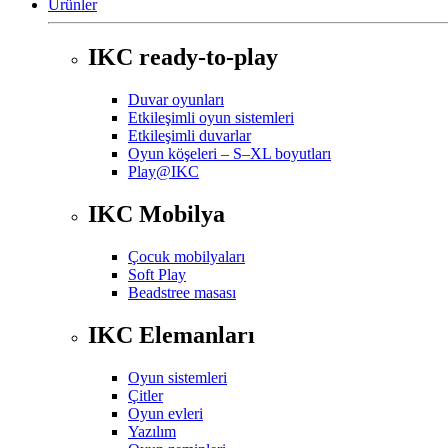
Ürünler
IKC ready-to-play
Duvar oyunları
Etkileşimli oyun sistemleri
Etkileşimli duvarlar
Oyun köşeleri – S–XL boyutları
Play@IKC
IKC Mobilya
Çocuk mobilyaları
Soft Play
Beadstree masası
IKC Elemanları
Oyun sistemleri
Çitler
Oyun evleri
Yazılım