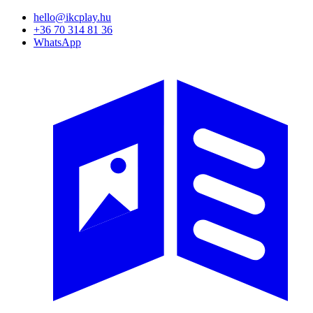
Ugrás
hello@ikcplay.hu
a
+36 70 314 81 36
tartalomra
WhatsApp