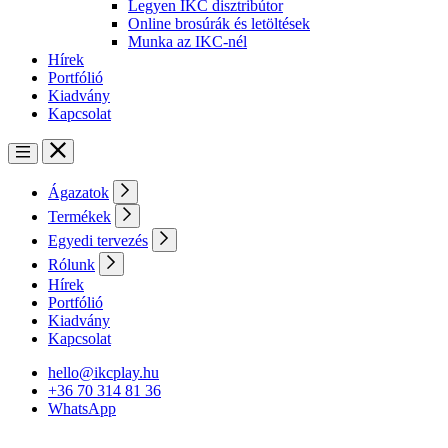
Legyen IKC disztribútor
Online brosúrák és letöltések
Munka az IKC-nél
Hírek
Portfólió
Kiadvány
Kapcsolat
Ágazatok
Termékek
Egyedi tervezés
Rólunk
Hírek
Portfólió
Kiadvány
Kapcsolat
hello@ikcplay.hu
+36 70 314 81 36
WhatsApp