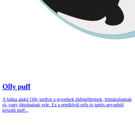
Olly puff
A bálna alakú Olly puffon a gyerekek üldögélhetnek, felmászhatnak
rá, vagy játszhatnak vele. Ez a rendkívül erős és tartós anyagból
készült puff...