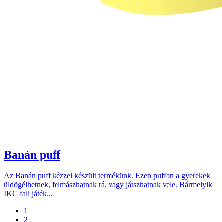
Banán puff
Az Banán puff kézzel készült termékünk. Ezen puffon a gyerekek
üldögélhetnek, felmászhatnak rá, vagy játszhatnak vele. Bármelyik
IKC fali játék...
Oldal
1
Oldal
2
Oldalszámozás