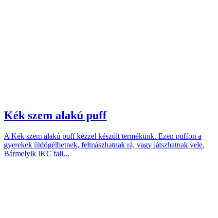
Kék szem alakú puff
A Kék szem alakú puff kézzel készült termékünk. Ezen puffon a
gyerekek üldögélhetnek, felmászhatnak rá, vagy játszhatnak vele.
Bármelyik IKC fali...