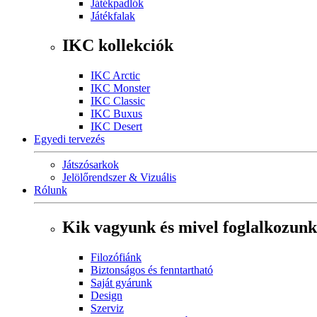
Játékpadlók
Játékfalak
IKC kollekciók
IKC Arctic
IKC Monster
IKC Classic
IKC Buxus
IKC Desert
Egyedi tervezés
Játszósarkok
Jelölőrendszer & Vizuális
Rólunk
Kik vagyunk és mivel foglalkozunk
Filozófiánk
Biztonságos és fenntartható
Saját gyárunk
Design
Szerviz