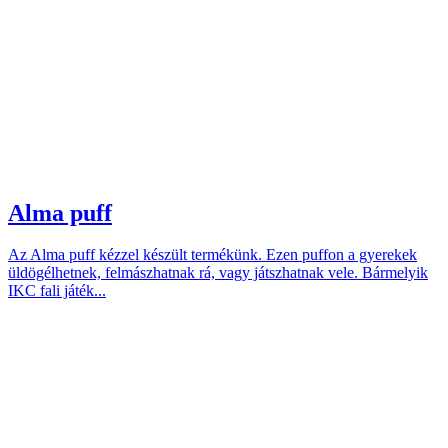
Alma puff
Az Alma puff kézzel készült termékünk. Ezen puffon a gyerekek
üldögélhetnek, felmászhatnak rá, vagy játszhatnak vele. Bármelyik
IKC fali játék...