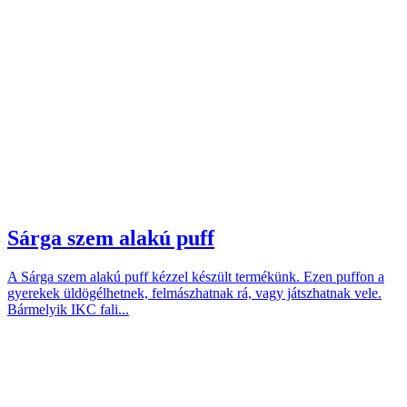
Sárga szem alakú puff
A Sárga szem alakú puff kézzel készült termékünk. Ezen puffon a
gyerekek üldögélhetnek, felmászhatnak rá, vagy játszhatnak vele.
Bármelyik IKC fali...