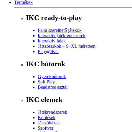
Termékek
IKC ready-to-play
Falra szerelhető játékok
Interaktív játékrendszerek
Interaktív falak
Játszósarkok – S–XL méretben
Play@IKC
IKC bútorok
Gyerekbútorok
Soft Play
Beadstree asztal
IKC elemek
Játékrendszerek
Kerítések
Játszóházak
Szoftver