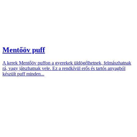
Mentőöv puff
A kerek Mentőöv puffon a gyerekek üldögélhetnek, felmászhatnak
rá, vagy játszhatnak vele. Ez a rendkívül erős és tartós anyagból
készült puff minden...