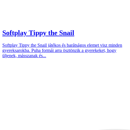
Softplay Tippy the Snail
Softplay Tippy the Snail játékos és barátságos elemet visz minden
gyereksarokba. Puha formái arra ösztönzik a gyerekeket, hogy
üljenek, másszanak és...