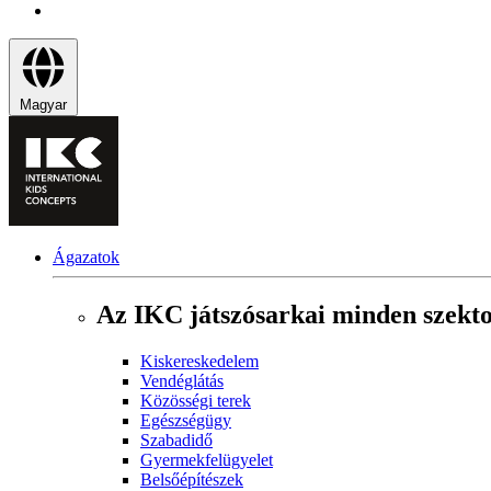
Magyar
Ágazatok
Az IKC játszósarkai minden szekt
Kiskereskedelem
Vendéglátás
Közösségi terek
Egészségügy
Szabadidő
Gyermekfelügyelet
Belsőépítészek