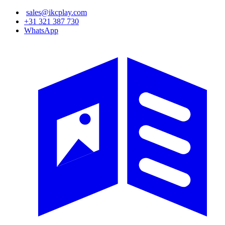
Ana
sales@ikcplay.com
içeriğe
+31 321 387 730
atla
WhatsApp