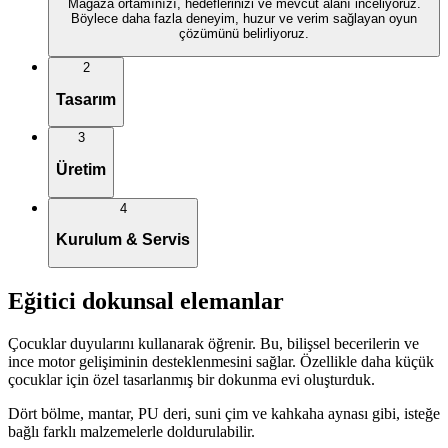
Mağaza ortamınızı, hedeflerinizi ve mevcut alanı inceliyoruz.
Böylece daha fazla deneyim, huzur ve verim sağlayan oyun
çözümünü belirliyoruz.
2
Tasarım
3
Üretim
4
Kurulum & Servis
Eğitici dokunsal elemanlar
Çocuklar duyularını kullanarak öğrenir. Bu, bilişsel becerilerin ve
ince motor gelişiminin desteklenmesini sağlar. Özellikle daha küçük
çocuklar için özel tasarlanmış bir dokunma evi oluşturduk.
Dört bölme, mantar, PU deri, suni çim ve kahkaha aynası gibi, isteğe
bağlı farklı malzemelerle doldurulabilir.