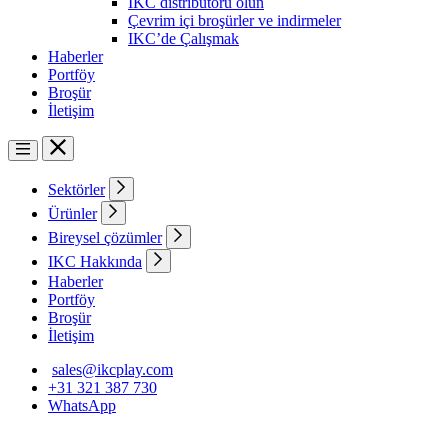
IKC distribütörü olun
Çevrim içi broşürler ve indirmeler
IKC’de Çalışmak
Haberler
Portföy
Broşür
İletişim
Sektörler
Ürünler
Bireysel çözümler
IKC Hakkında
Haberler
Portföy
Broşür
İletişim
sales@ikcplay.com
+31 321 387 730
WhatsApp