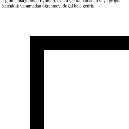
Eğitim amaçlı duvar oyunları, ekstra yer kaplamadan veya grupta
karışıklık yaratmadan öğrenmeyi doğal hale getirir.