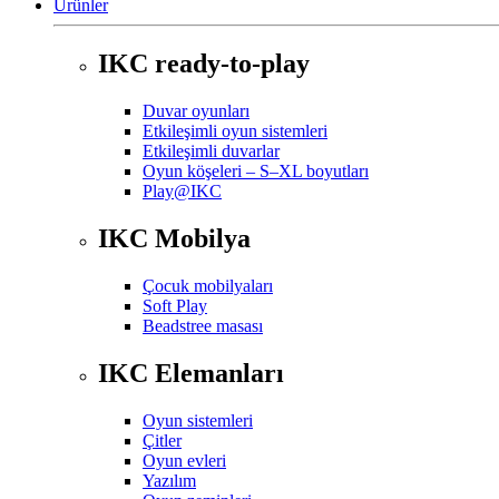
Ürünler
IKC ready-to-play
Duvar oyunları
Etkileşimli oyun sistemleri
Etkileşimli duvarlar
Oyun köşeleri – S–XL boyutları
Play@IKC
IKC Mobilya
Çocuk mobilyaları
Soft Play
Beadstree masası
IKC Elemanları
Oyun sistemleri
Çitler
Oyun evleri
Yazılım