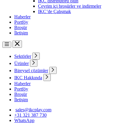
IKC distribütörü olun
Çevrim içi broşürler ve indirmeler
IKC’de Çalışmak
Haberler
Portföy
Broşür
İletişim
Sektörler
Ürünler
Bireysel çözümler
IKC Hakkında
Haberler
Portföy
Broşür
İletişim
sales@ikcplay.com
+31 321 387 730
WhatsApp