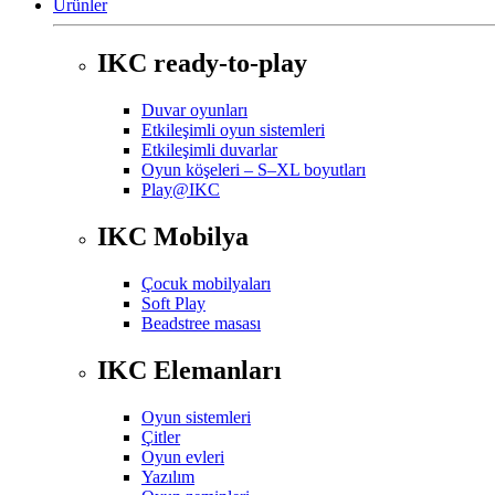
Ürünler
IKC ready-to-play
Duvar oyunları
Etkileşimli oyun sistemleri
Etkileşimli duvarlar
Oyun köşeleri – S–XL boyutları
Play@IKC
IKC Mobilya
Çocuk mobilyaları
Soft Play
Beadstree masası
IKC Elemanları
Oyun sistemleri
Çitler
Oyun evleri
Yazılım