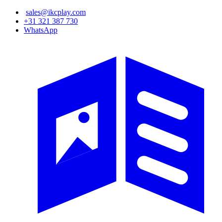
Ana
sales@ikcplay.com
içeriğe
+31 321 387 730
atla
WhatsApp