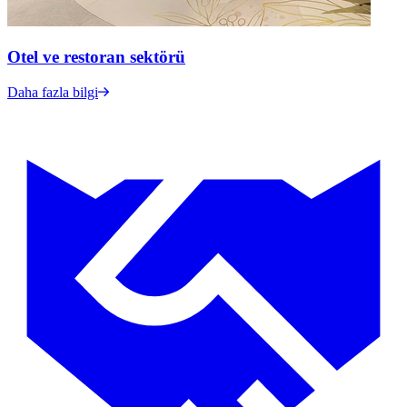
Otel ve restoran sektörü
Daha fazla bilgi