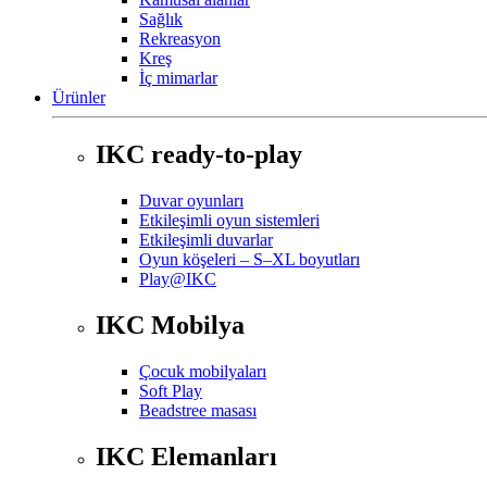
Sağlık
Rekreasyon
Kreş
İç mimarlar
Ürünler
IKC ready-to-play
Duvar oyunları
Etkileşimli oyun sistemleri
Etkileşimli duvarlar
Oyun köşeleri – S–XL boyutları
Play@IKC
IKC Mobilya
Çocuk mobilyaları
Soft Play
Beadstree masası
IKC Elemanları