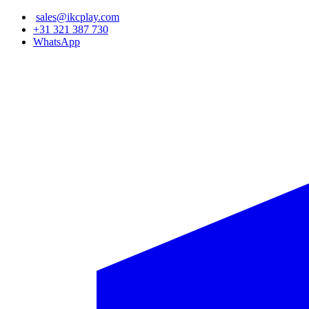
Ana
sales@ikcplay.com
içeriğe
+31 321 387 730
atla
WhatsApp