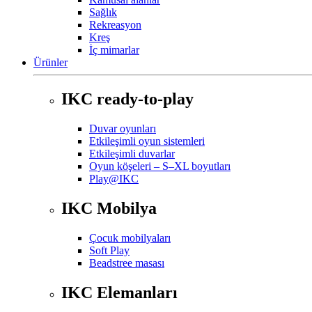
Sağlık
Rekreasyon
Kreş
İç mimarlar
Ürünler
IKC ready-to-play
Duvar oyunları
Etkileşimli oyun sistemleri
Etkileşimli duvarlar
Oyun köşeleri – S–XL boyutları
Play@IKC
IKC Mobilya
Çocuk mobilyaları
Soft Play
Beadstree masası
IKC Elemanları