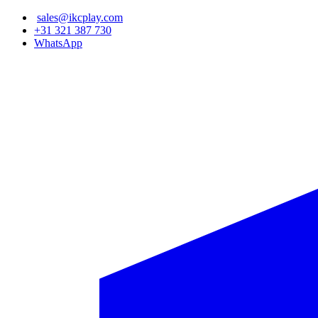
Ana
sales@ikcplay.com
içeriğe
+31 321 387 730
atla
WhatsApp