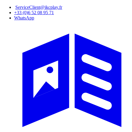
Aller
ServiceClient@ikcplay.fr
au
+33 (0)6 52 08 95 71
contenu
WhatsApp
principal