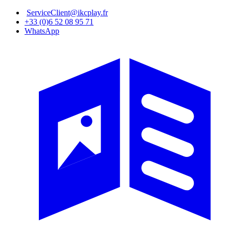
Aller
ServiceClient@ikcplay.fr
au
+33 (0)6 52 08 95 71
contenu
WhatsApp
principal