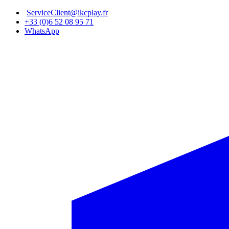
Aller
ServiceClient@ikcplay.fr
au
+33 (0)6 52 08 95 71
contenu
WhatsApp
principal