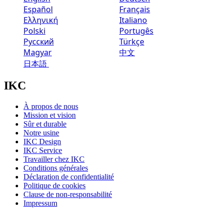
Español
Français
Ελληνική
Italiano
Polski
Portugês
Русский
Türkçe
Magyar
中文
日本語
IKC
À propos de nous
Mission et vision
Sûr et durable
Notre usine
IKC Design
IKC Service
Travailler chez IKC
Conditions générales
Déclaration de confidentialité
Politique de cookies
Clause de non-responsabilité
Impressum