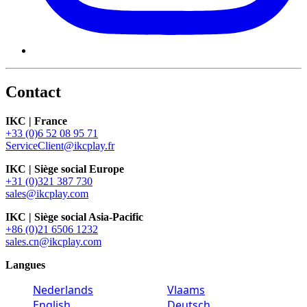
Contact
IKC | France
+33 (0)6 52 08 95 71
ServiceClient@ikcplay.fr
IKC | Siège social Europe
+31 (0)321 387 730
sales@ikcplay.com
IKC | Siège social Asia-Pacific
+86 (0)21 6506 1232
sales.cn@ikcplay.com
Langues
Nederlands
Vlaams
English
Deutsch