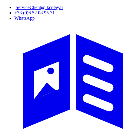
Aller
ServiceClient@ikcplay.fr
au
+33 (0)6 52 08 95 71
contenu
WhatsApp
principal