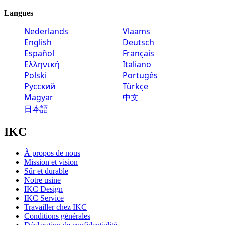
Langues
Nederlands
Vlaams
English
Deutsch
Español
Français
Ελληνική
Italiano
Polski
Portugês
Русский
Türkçe
Magyar
中文
日本語
IKC
À propos de nous
Mission et vision
Sûr et durable
Notre usine
IKC Design
IKC Service
Travailler chez IKC
Conditions générales