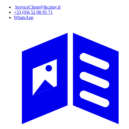
Aller
ServiceClient@ikcplay.fr
au
+33 (0)6 52 08 95 71
contenu
WhatsApp
principal