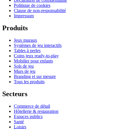
Déclaration de confidentialité
Politique de cookies
Clause de non-responsabilité
Impressum
Produits
Jeux muraux
Systèmes de jeu interactifs
Tables à perles
Coins jeux ready-to-play
Mobilier pour enfants
Sols de jeu
Murs de jeu
Branding et sur mesure
Tous les produits
Secteurs
Commerce de détail
Hôtellerie & restauration
Espaces publics
Santé
Loisirs