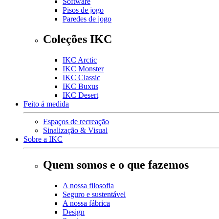
Software
Pisos de jogo
Paredes de jogo
Coleções IKC
IKC Arctic
IKC Monster
IKC Classic
IKC Buxus
IKC Desert
Feito á medida
Espaços de recreação
Sinalização & Visual
Sobre a IKC
Quem somos e o que fazemos
A nossa filosofia
Seguro e sustentável
A nossa fábrica
Design