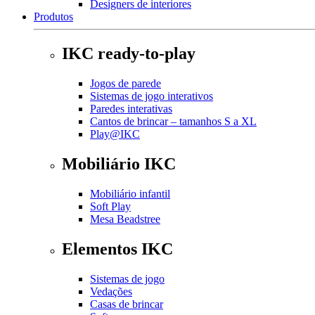
Designers de interiores
Produtos
IKC ready-to-play
Jogos de parede
Sistemas de jogo interativos
Paredes interativas
Cantos de brincar – tamanhos S a XL
Play@IKC
Mobiliário IKC
Mobiliário infantil
Soft Play
Mesa Beadstree
Elementos IKC
Sistemas de jogo
Vedações
Casas de brincar