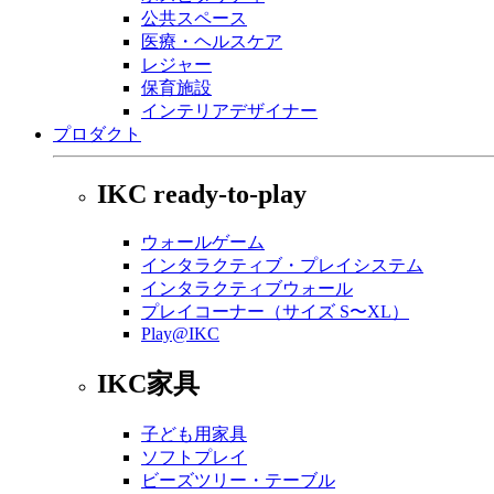
公共スペース
医療・ヘルスケア
レジャー
保育施設
インテリアデザイナー
プロダクト
IKC ready-to-play
ウォールゲーム
インタラクティブ・プレイシステム
インタラクティブウォール
プレイコーナー（サイズ S〜XL）
Play@IKC
IKC家具
子ども用家具
ソフトプレイ
ビーズツリー・テーブル