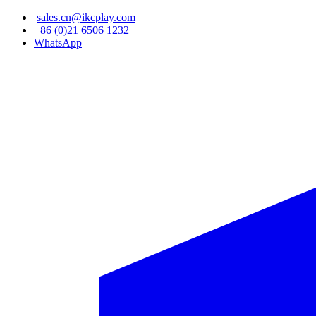
sales.cn@ikcplay.com
メ
+86 (0)21 6506 1232
イ
WhatsApp
ン
コ
ン
テ
ン
ツ
に
移
動