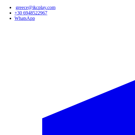
Παράκαμψη
greece@ikcplay.com
προς
+30 6948522967
το
WhatsApp
κυρίως
περιεχόμενο