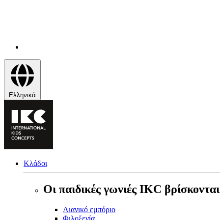
Ελληνικά
Κλάδοι
Οι παιδικές γωνιές IKC βρίσκονται
Λιανικό εμπόριο
Φιλοξενία