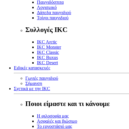
Παιχνιδόσπιτα
Λογισμικό
Δάπεδα παιχνιδιού
Τοίχοι παιχνιδιού
Συλλογές IKC
IKC Arctic
IKC Monster
IKC Classic
IKC Buxus
IKC Desert
Ειδικές κατασκευές
Γωνιές παιχνιδιού
Σήμανση
Σχετικά με την IKC
Ποιοι είμαστε και τι κάνουμε
Η φιλοσοφία μας
Ασφαλές και βιώσιμο
Το εργοστάσιό μας