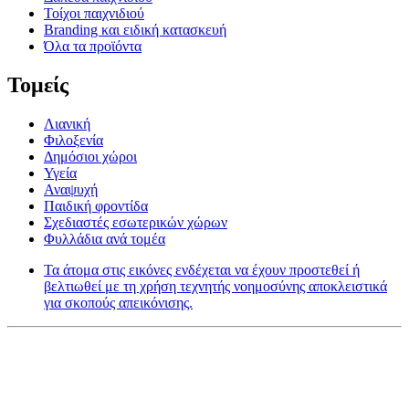
Τοίχοι παιχνιδιού
Branding και ειδική κατασκευή
Όλα τα προϊόντα
Τομείς
Λιανική
Φιλοξενία
Δημόσιοι χώροι
Υγεία
Αναψυχή
Παιδική φροντίδα
Σχεδιαστές εσωτερικών χώρων
Φυλλάδια ανά τομέα
Τα άτομα στις εικόνες ενδέχεται να έχουν προστεθεί ή
βελτιωθεί με τη χρήση τεχνητής νοημοσύνης αποκλειστικά
για σκοπούς απεικόνισης.