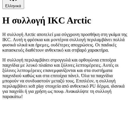
Ελληνικά
Η συλλογή IKC Arctic
Η συλλογή Arctic αποτελεί μια σύγχρονη προσθήκη στη γκάμα της
IKC. Αυτή η φρέσκια και μοντέρνα συλλογή περιλαμβάνει πολλά
φυσικά υλικά και ήρεμες, ουδέτερες αποχρώσεις. Οι παιδικές
κατασκευές διαθέτουν ανθεκτικό και στιβαρό χαρακτήρα.
Η συλλογή περιλαμβάνει στρογγυλά και ορθογώνια επιτοίχια
παιχνίδια με λευκό πλαίσιο και ξύλινες λεπτομέρειες. Αυτές οι
ξύλινες λεπτομέρειες επανεμφανίζονται και στα συστήματα
παιχνιδιού καθώς και στα επιτοίχια πάνελ. Όλα τα παιχνίδια
μπορούν να συνδυαστούν μεταξύ τους. Επιπλέον, η συλλογή
περιλαμβάνει soft play στοιχεία από ανθεκτικό PU δέρμα, ιδανικά
για παιχνίδι ή για χρήση ως πουφ. Ανακαλύψτε τη συλλογή
παρακάτω!