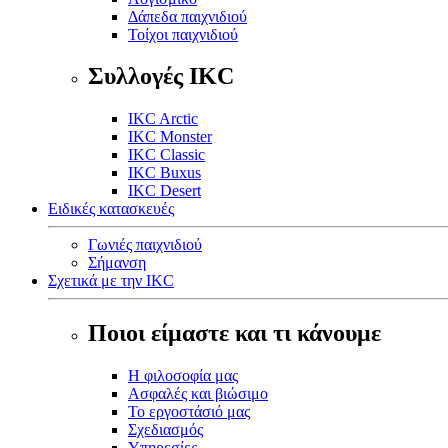
Δάπεδα παιχνιδιού
Τοίχοι παιχνιδιού
Συλλογές IKC
IKC Arctic
IKC Monster
IKC Classic
IKC Buxus
IKC Desert
Ειδικές κατασκευές
Γωνιές παιχνιδιού
Σήμανση
Σχετικά με την IKC
Ποιοι είμαστε και τι κάνουμε
Η φιλοσοφία μας
Ασφαλές και βιώσιμο
Το εργοστάσιό μας
Σχεδιασμός
Υπηρεσίες