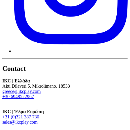
Contact
IKC | Ελλάδα
Akti Dilaveri 5, Mikrolimano, 18533
greece@ikcplay.com
+30 6948522967
IKC | Έδρα Ευρώπη
+31 (0)321 387 730
sales@ikcplay.com