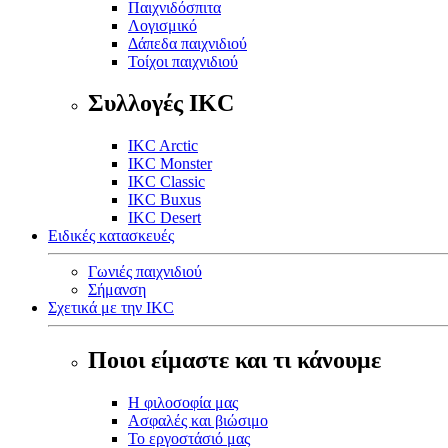
Παιχνιδόσπιτα
Λογισμικό
Δάπεδα παιχνιδιού
Τοίχοι παιχνιδιού
Συλλογές IKC
IKC Arctic
IKC Monster
IKC Classic
IKC Buxus
IKC Desert
Ειδικές κατασκευές
Γωνιές παιχνιδιού
Σήμανση
Σχετικά με την IKC
Ποιοι είμαστε και τι κάνουμε
Η φιλοσοφία μας
Ασφαλές και βιώσιμο
Το εργοστάσιό μας