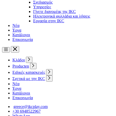
Σχεδιασμός
Υπηρεσίες
Γίνετε διανομέας της IKC
Ηλεκτρονικά φυλλάδια και λήψεις
Εργασία στην IKC
Νέα
Έργα
Κατάλογοι
Επικοινωνία
Κλάδοι
Producten
Ειδικές κατασκευές
Σχετικά με την IKC
Νέα
Έργα
Κατάλογοι
Επικοινωνία
greece@ikcplay.com
+30 6948522967
WhatsApp