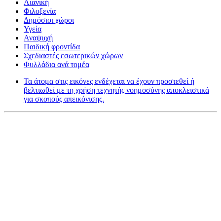
Λιανική
Φιλοξενία
Δημόσιοι χώροι
Υγεία
Αναψυχή
Παιδική φροντίδα
Σχεδιαστές εσωτερικών χώρων
Φυλλάδια ανά τομέα
Τα άτομα στις εικόνες ενδέχεται να έχουν προστεθεί ή
βελτιωθεί με τη χρήση τεχνητής νοημοσύνης αποκλειστικά
για σκοπούς απεικόνισης.