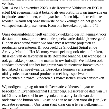
version.
Μήνυμα
Van 14 tot 16 november 2023 is de Recreatie Vakbeurs en IKC is
προειδοποίησης
erbij! Dit evenement staat bekend als een platform waar innovatie en
inspiratie samenkomen, en dit jaar belooft een bijzondere editie te
worden, waarin wij onze nieuwste ontwikkelingen op het gebied
van speelwaarde presenteren. Kom ons bezoeken bij stand 545!
Onze designafdeling heeft een indrukwekkend design gemaakt voor
de stand, die onze producten en de speelwaarde duidelijk weergeeft.
Binnen deze stand zullen we onze meest recente projecten en
producten presenteren. Bijvoorbeeld de Shocking Spiral en de
Activity Module! Het Memory wandspel mag ook niet ontbreken,
dit is een van de favorieten in de Recreatie branche. Dit wandspel is
ook gemakkelijk custom te maken in uw huisstijl. We hebben ook
aandacht besteed aan het integreren van de nieuwste innovaties op
het gebied van speelwaarde. Bezoekers kunnen verrassende,
uitdagende, maar vooral producten met hoge speelwaarde
verwachten die zowel kinderen als volwassenen zullen aanspreken.
Wij nodigen u graag uit om de Recreatie vakbeurs dit jaar te
bezoeken in Evenementenhal Hardenberg. Reserveer de data van 14
tot 16 november snel in uw agenda en maak gebruik van de
onderstaande button om u kosteloos aan te melden voor dit jaarlijkse
recreatie evenement. Ons team staat klaar om u te verwelkomen in
onze stand!