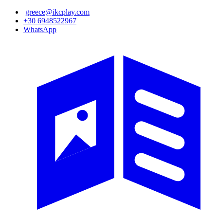
Παράκαμψη
greece@ikcplay.com
προς
+30 6948522967
το
WhatsApp
κυρίως
περιεχόμενο