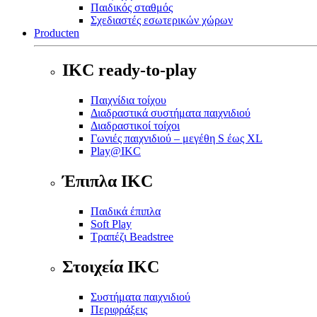
Παιδικός σταθμός
Σχεδιαστές εσωτερικών χώρων
Producten
IKC ready-to-play
Παιχνίδια τοίχου
Διαδραστικά συστήματα παιχνιδιού
Διαδραστικοί τοίχοι
Γωνιές παιχνιδιού – μεγέθη S έως XL
Play@IKC
Έπιπλα IKC
Παιδικά έπιπλα
Soft Play
Τραπέζι Beadstree
Στοιχεία IKC
Συστήματα παιχνιδιού
Περιφράξεις