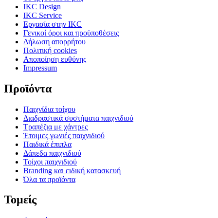
IKC Design
IKC Service
Εργασία στην IKC
Γενικοί όροι και προϋποθέσεις
Δήλωση απορρήτου
Πολιτική cookies
Αποποίηση ευθύνης
Impressum
Προϊόντα
Παιχνίδια τοίχου
Διαδραστικά συστήματα παιχνιδιού
Τραπέζια με χάντρες
Έτοιμες γωνιές παιχνιδιού
Παιδικά έπιπλα
Δάπεδα παιχνιδιού
Τοίχοι παιχνιδιού
Branding και ειδική κατασκευή
Όλα τα προϊόντα
Τομείς