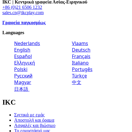
IKC | Κεντρικά γραφεία Ασίας-Ειρηνικού
+86 (0)21 6506 1232
sales.cn@ikcplay.com
Γραφεία παγκοσμίως
Languages
Nederlands
Vlaams
English
Deutsch
Español
Français
Ελληνική
Italiano
Polski
Portugês
Русский
Türkçe
Magyar
中文
日本語
IKC
Σχετικά με εμάς
Αποστολή και όραμα
Ασφαλές και βιώσιμο
Το εργοστάσιό μας