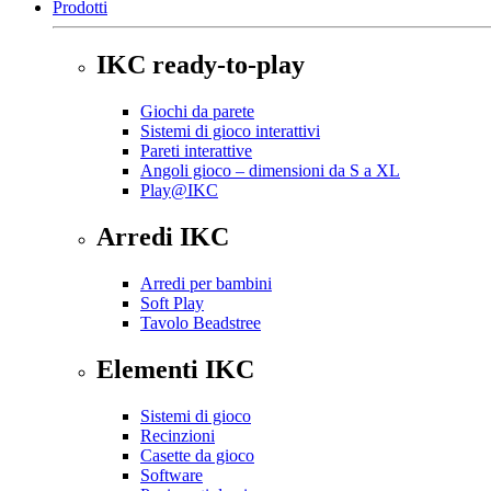
Prodotti
IKC ready-to-play
Giochi da parete
Sistemi di gioco interattivi
Pareti interattive
Angoli gioco – dimensioni da S a XL
Play@IKC
Arredi IKC
Arredi per bambini
Soft Play
Tavolo Beadstree
Elementi IKC
Sistemi di gioco
Recinzioni
Casette da gioco
Software