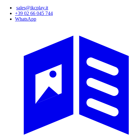
Salta
sales@ikcplay.it
al
+39 02 66 045 744
contenuto
WhatsApp
principale