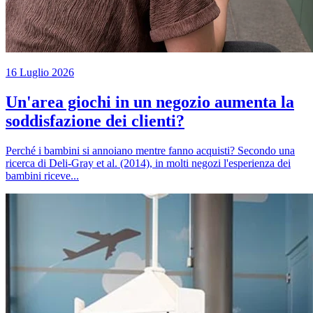
16 Luglio 2026
Un'area giochi in un negozio aumenta la
soddisfazione dei clienti?
Perché i bambini si annoiano mentre fanno acquisti? Secondo una
ricerca di Deli-Gray et al. (2014), in molti negozi l'esperienza dei
bambini riceve...