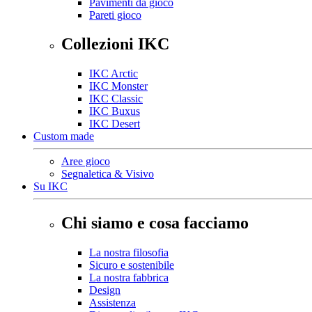
Pavimenti da gioco
Pareti gioco
Collezioni IKC
IKC Arctic
IKC Monster
IKC Classic
IKC Buxus
IKC Desert
Custom made
Aree gioco
Segnaletica & Visivo
Su IKC
Chi siamo e cosa facciamo
La nostra filosofia
Sicuro e sostenibile
La nostra fabbrica
Design
Assistenza