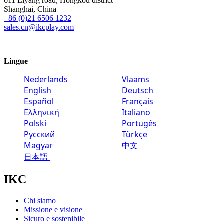
611 Liyang road, Hongkou district
Shanghai, China
+86 (0)21 6506 1232
sales.cn@ikcplay.com
Lingue
Nederlands
Vlaams
English
Deutsch
Español
Français
Ελληνική
Italiano
Polski
Portugês
Русский
Türkçe
Magyar
中文
日本語
IKC
Chi siamo
Missione e visione
Sicuro e sostenibile