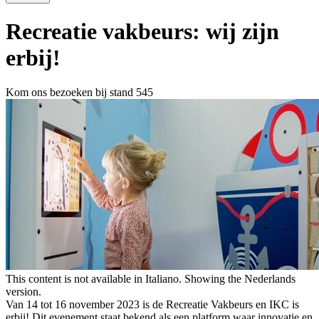
Recreatie vakbeurs: wij zijn
erbij!
Kom ons bezoeken bij stand 545
This content is not available in Italiano. Showing the Nederlands
version.
Messaggio
Van 14 tot 16 november 2023 is de Recreatie Vakbeurs en IKC is
di
erbij! Dit evenement staat bekend als een platform waar innovatie en