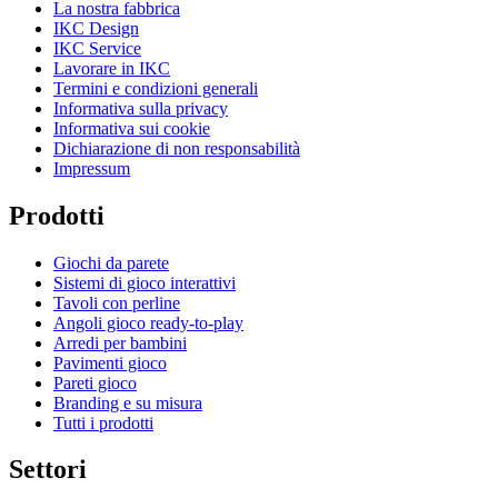
La nostra fabbrica
IKC Design
IKC Service
Lavorare in IKC
Termini e condizioni generali
Informativa sulla privacy
Informativa sui cookie
Dichiarazione di non responsabilità
Impressum
Prodotti
Giochi da parete
Sistemi di gioco interattivi
Tavoli con perline
Angoli gioco ready-to-play
Arredi per bambini
Pavimenti gioco
Pareti gioco
Branding e su misura
Tutti i prodotti
Settori