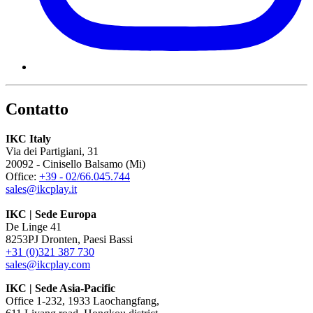
Contatto
IKC Italy
Via dei Partigiani, 31
20092 - Cinisello Balsamo (Mi)
Office:
+39 - 02/66.045.744
sales@ikcplay.it
IKC | Sede Europa
De Linge 41
8253PJ Dronten, Paesi Bassi
+31 (0)321 387 730
sales@ikcplay.com
IKC | Sede Asia-Pacific
Office 1-232, 1933 Laochangfang,