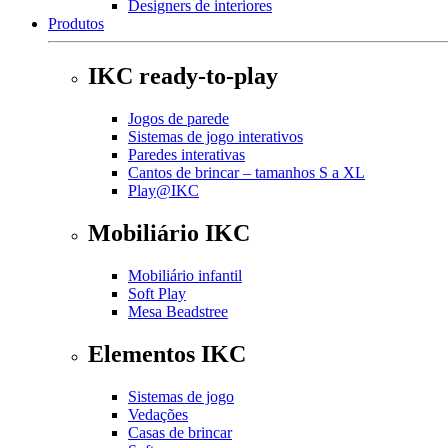
Designers de interiores
Produtos
IKC ready-to-play
Jogos de parede
Sistemas de jogo interativos
Paredes interativas
Cantos de brincar – tamanhos S a XL
Play@IKC
Mobiliário IKC
Mobiliário infantil
Soft Play
Mesa Beadstree
Elementos IKC
Sistemas de jogo
Vedações
Casas de brincar