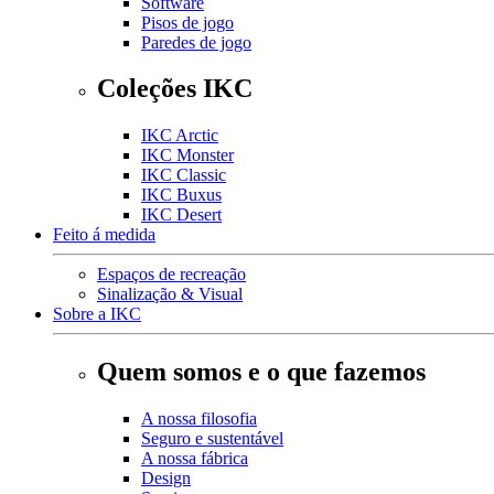
Software
Pisos de jogo
Paredes de jogo
Coleções IKC
IKC Arctic
IKC Monster
IKC Classic
IKC Buxus
IKC Desert
Feito á medida
Espaços de recreação
Sinalização & Visual
Sobre a IKC
Quem somos e o que fazemos
A nossa filosofia
Seguro e sustentável
A nossa fábrica
Design