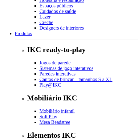
Hotelaria e restauração
Espaços públicos
Cuidados de saúde
Lazer
Creche
Designers de interiores
Produtos
IKC ready-to-play
Jogos de parede
Sistemas de jogo interativos
Paredes interativas
Cantos de brincar – tamanhos S a XL
Play@IKC
Mobiliário IKC
Mobiliário infantil
Soft Play
Mesa Beadstree
Elementos IKC