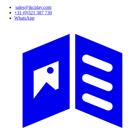
Overslaan
sales@ikcplay.com
en
+31 (0)321 387 730
naar
WhatsApp
de
inhoud
gaan