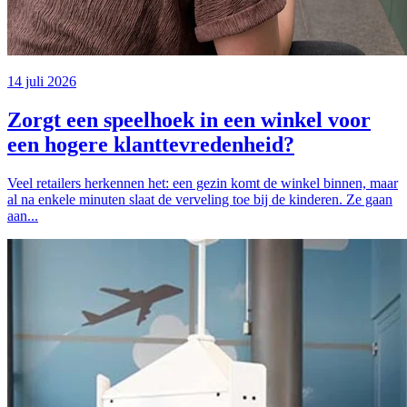
14 juli 2026
Zorgt een speelhoek in een winkel voor
een hogere klanttevredenheid?
Veel retailers herkennen het: een gezin komt de winkel binnen, maar
al na enkele minuten slaat de verveling toe bij de kinderen. Ze gaan
aan...