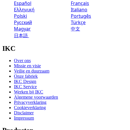
Español
Français
Ελληνική
Italiano
Polski
Portugês
Русский
Türkçe
Magyar
中文
日本語
IKC
Over ons
Missie en visie
Veilig en duurzaam
Onze fabriek
IKC Design
IKC Service
Werken bij IKC
Algemene voorwaarden
Privacyverklaring
Cookieverklaring
Disclaimer
Impressum