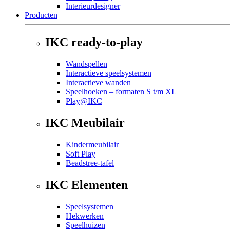
Interieurdesigner
Producten
IKC ready-to-play
Wandspellen
Interactieve speelsystemen
Interactieve wanden
Speelhoeken – formaten S t/m XL
Play@IKC
IKC Meubilair
Kindermeubilair
Soft Play
Beadstree-tafel
IKC Elementen
Speelsystemen
Hekwerken
Speelhuizen