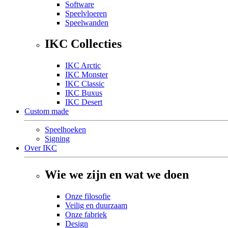
Software
Speelvloeren
Speelwanden
IKC Collecties
IKC Arctic
IKC Monster
IKC Classic
IKC Buxus
IKC Desert
Custom made
Speelhoeken
Signing
Over IKC
Wie we zijn en wat we doen
Onze filosofie
Veilig en duurzaam
Onze fabriek
Design