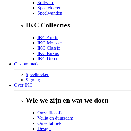
Software
Speelvloeren
Speelwanden
IKC Collecties
IKC Arctic
IKC Monster
IKC Classic
IKC Buxus
IKC Desert
Custom made
Speelhoeken
Signing
Over IKC
Wie we zijn en wat we doen
Onze filosofie
Veilig en duurzaam
Onze fabriek
Design