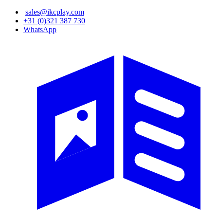
Overslaan
sales@ikcplay.com
en
+31 (0)321 387 730
naar
WhatsApp
de
inhoud
gaan