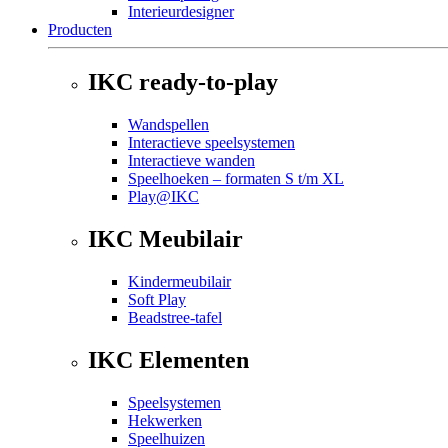
Interieurdesigner
Producten
IKC ready-to-play
Wandspellen
Interactieve speelsystemen
Interactieve wanden
Speelhoeken – formaten S t/m XL
Play@IKC
IKC Meubilair
Kindermeubilair
Soft Play
Beadstree-tafel
IKC Elementen
Speelsystemen
Hekwerken
Speelhuizen