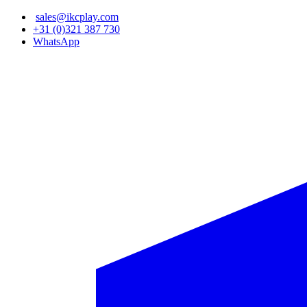
Overslaan
sales@ikcplay.com
en
+31 (0)321 387 730
naar
WhatsApp
de
inhoud
gaan