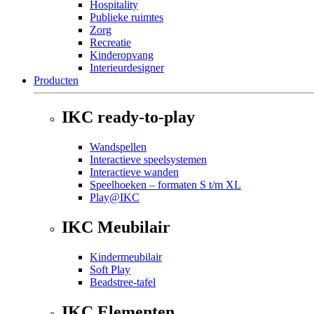
Hospitality
Publieke ruimtes
Zorg
Recreatie
Kinderopvang
Interieurdesigner
Producten
IKC ready-to-play
Wandspellen
Interactieve speelsystemen
Interactieve wanden
Speelhoeken – formaten S t/m XL
Play@IKC
IKC Meubilair
Kindermeubilair
Soft Play
Beadstree-tafel
IKC Elementen