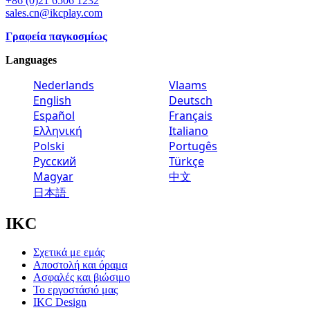
+86 (0)21 6506 1232
sales.cn@ikcplay.com
Γραφεία παγκοσμίως
Languages
Nederlands
Vlaams
English
Deutsch
Español
Français
Ελληνική
Italiano
Polski
Portugês
Русский
Türkçe
Magyar
中文
日本語
IKC
Σχετικά με εμάς
Αποστολή και όραμα
Ασφαλές και βιώσιμο
Το εργοστάσιό μας
IKC Design