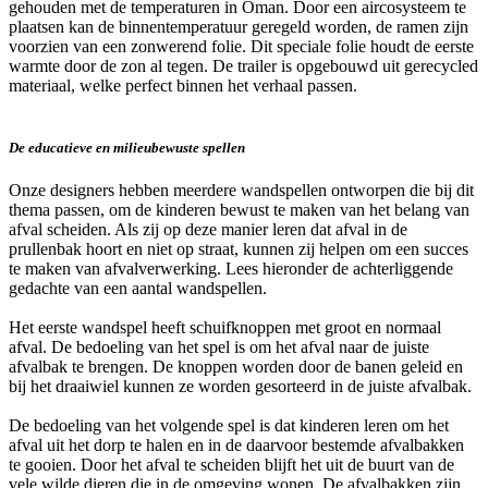
gehouden met de temperaturen in Oman. Door een aircosysteem te
plaatsen kan de binnentemperatuur geregeld worden, de ramen zijn
voorzien van een zonwerend folie. Dit speciale folie houdt de eerste
warmte door de zon al tegen. De trailer is opgebouwd uit gerecycled
materiaal, welke perfect binnen het verhaal passen.
De educatieve en milieubewuste spellen
Onze designers hebben meerdere wandspellen ontworpen die bij dit
thema passen, om de kinderen bewust te maken van het belang van
afval scheiden. Als zij op deze manier leren dat afval in de
prullenbak hoort en niet op straat, kunnen zij helpen om een succes
te maken van afvalverwerking. Lees hieronder de achterliggende
gedachte van een aantal wandspellen.
Het eerste wandspel heeft schuifknoppen met groot en normaal
afval. De bedoeling van het spel is om het afval naar de juiste
afvalbak te brengen. De knoppen worden door de banen geleid en
bij het draaiwiel kunnen ze worden gesorteerd in de juiste afvalbak.
De bedoeling van het volgende spel is dat kinderen leren om het
afval uit het dorp te halen en in de daarvoor bestemde afvalbakken
te gooien. Door het afval te scheiden blijft het uit de buurt van de
vele wilde dieren die in de omgeving wonen. De afvalbakken zijn