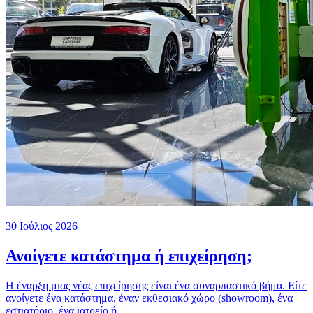
30 Ιούλιος 2026
Ανοίγετε κατάστημα ή επιχείρηση;
Η έναρξη μιας νέας επιχείρησης είναι ένα συναρπαστικό βήμα. Είτε
ανοίγετε ένα κατάστημα, έναν εκθεσιακό χώρο (showroom), ένα
εστιατόριο, ένα ιατρείο ή...