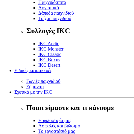
Παιχνιδόσπιτα
Λογισμικό
Δάπεδα παιχνιδιού
Τοίχοι παιχνιδιού
Συλλογές IKC
IKC Arctic
IKC Monster
IKC Classic
IKC Buxus
IKC Desert
Ειδικές κατασκευές
Γωνιές παιχνιδιού
Σήμανση
Σχετικά με την IKC
Ποιοι είμαστε και τι κάνουμε
Η φιλοσοφία μας
Ασφαλές και βιώσιμο
Το εργοστάσιό μας