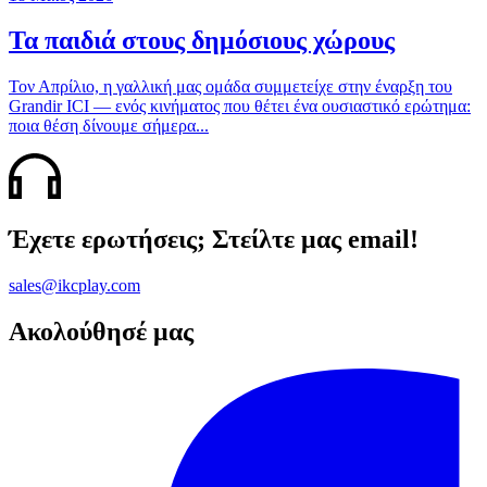
Τα παιδιά στους δημόσιους χώρους
Τον Απρίλιο, η γαλλική μας ομάδα συμμετείχε στην έναρξη του
Grandir ICI — ενός κινήματος που θέτει ένα ουσιαστικό ερώτημα:
ποια θέση δίνουμε σήμερα...
Έχετε ερωτήσεις; Στείλτε μας email!
sales@ikcplay.com
Ακολούθησέ μας