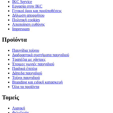
IKC Service
Εργασία στην IKC
Γενικοί όροι και προϋποθέσεις
Δήλωση απορρήτου
Πολιτική cookies
Αποποίηση ευθύνης
Impressum
Προϊόντα
Παιχνίδια τοίχου
Διαδραστικά συστήματα παιχνιδιού
Τραπέζια με χάντρες
Έτοιμες γωνιές παιχνιδιού
Παιδικά έπιπλα
Δάπεδα παιχνιδιού
Τοίχοι παιχνιδιού
Branding και ειδική κατασκευή
Όλα τα προϊόντα
Τομείς
Λιανική
Φιλοξενία