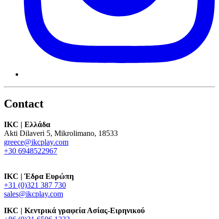
Contact
IKC | Ελλάδα
Akti Dilaveri 5, Mikrolimano, 18533
greece@ikcplay.com
+30 6948522967
IKC | Έδρα Ευρώπη
+31 (0)321 387 730
sales@ikcplay.com
IKC | Κεντρικά γραφεία Ασίας-Ειρηνικού