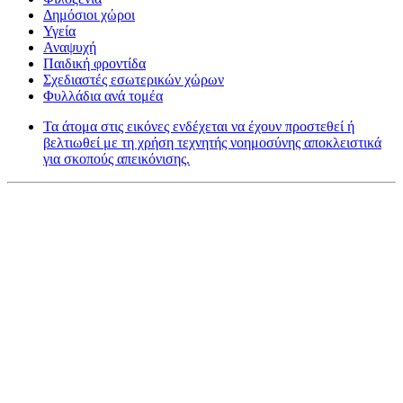
Δημόσιοι χώροι
Υγεία
Αναψυχή
Παιδική φροντίδα
Σχεδιαστές εσωτερικών χώρων
Φυλλάδια ανά τομέα
Τα άτομα στις εικόνες ενδέχεται να έχουν προστεθεί ή
βελτιωθεί με τη χρήση τεχνητής νοημοσύνης αποκλειστικά
για σκοπούς απεικόνισης.