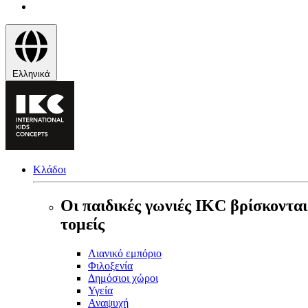
Ελληνικά
Κλάδοι
Οι παιδικές γωνιές IKC βρίσκονται
τομείς
Λιανικό εμπόριο
Φιλοξενία
Δημόσιοι χώροι
Υγεία
Αναψυχή