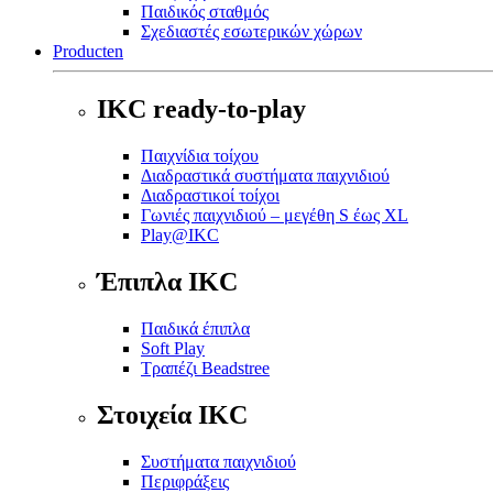
Παιδικός σταθμός
Σχεδιαστές εσωτερικών χώρων
Producten
IKC ready-to-play
Παιχνίδια τοίχου
Διαδραστικά συστήματα παιχνιδιού
Διαδραστικοί τοίχοι
Γωνιές παιχνιδιού – μεγέθη S έως XL
Play@IKC
Έπιπλα IKC
Παιδικά έπιπλα
Soft Play
Τραπέζι Beadstree
Στοιχεία IKC
Συστήματα παιχνιδιού
Περιφράξεις