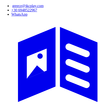
Παράκαμψη
greece@ikcplay.com
προς
+30 6948522967
το
WhatsApp
κυρίως
περιεχόμενο