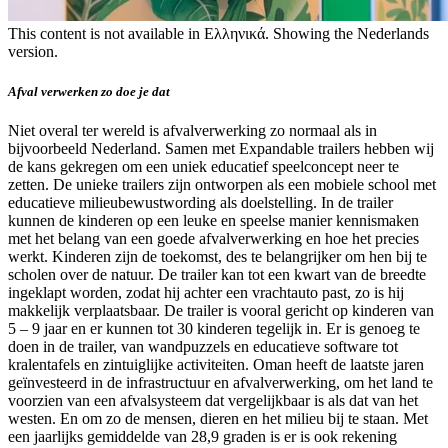
This content is not available in Ελληνικά. Showing the Nederlands
version.
Μήνυμα
προειδοποίησης
Afval verwerken zo doe je dat
Niet overal ter wereld is afvalverwerking zo normaal als in
bijvoorbeeld Nederland. Samen met Expandable trailers hebben wij
de kans gekregen om een uniek educatief speelconcept neer te
zetten. De unieke trailers zijn ontworpen als een mobiele school met
educatieve milieubewustwording als doelstelling. In de trailer
kunnen de kinderen op een leuke en speelse manier kennismaken
met het belang van een goede afvalverwerking en hoe het precies
werkt. Kinderen zijn de toekomst, des te belangrijker om hen bij te
scholen over de natuur. De trailer kan tot een kwart van de breedte
ingeklapt worden, zodat hij achter een vrachtauto past, zo is hij
makkelijk verplaatsbaar. De trailer is vooral gericht op kinderen van
5 – 9 jaar en er kunnen tot 30 kinderen tegelijk in. Er is genoeg te
doen in de trailer, van wandpuzzels en educatieve software tot
kralentafels en zintuiglijke activiteiten. Oman heeft de laatste jaren
geïnvesteerd in de infrastructuur en afvalverwerking, om het land te
voorzien van een afvalsysteem dat vergelijkbaar is als dat van het
westen. En om zo de mensen, dieren en het milieu bij te staan. Met
een jaarlijks gemiddelde van 28,9 graden is er is ook rekening