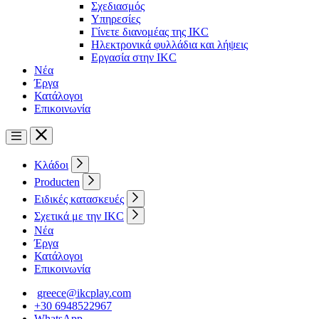
Σχεδιασμός
Υπηρεσίες
Γίνετε διανομέας της IKC
Ηλεκτρονικά φυλλάδια και λήψεις
Εργασία στην IKC
Νέα
Έργα
Κατάλογοι
Επικοινωνία
Κλάδοι
Producten
Ειδικές κατασκευές
Σχετικά με την IKC
Νέα
Έργα
Κατάλογοι
Επικοινωνία
greece@ikcplay.com
+30 6948522967
WhatsApp