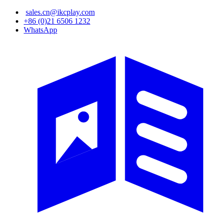
sales.cn@ikcplay.com
メ
+86 (0)21 6506 1232
イ
WhatsApp
ン
コ
ン
テ
ン
ツ
に
移
動