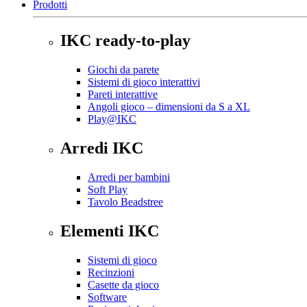
Prodotti
IKC ready-to-play
Giochi da parete
Sistemi di gioco interattivi
Pareti interattive
Angoli gioco – dimensioni da S a XL
Play@IKC
Arredi IKC
Arredi per bambini
Soft Play
Tavolo Beadstree
Elementi IKC
Sistemi di gioco
Recinzioni
Casette da gioco
Software