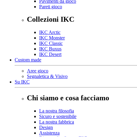
Pavimenti da gioco
Pareti gioco
Collezioni IKC
IKC Arctic
IKC Monster
IKC Classic
IKC Buxus
IKC Desert
Custom made
Aree gioco
Segnaletica & Visivo
Su IKC
Chi siamo e cosa facciamo
La nostra filosofia
Sicuro e sostenibile
La nostra fabbrica
Design
Assistenza