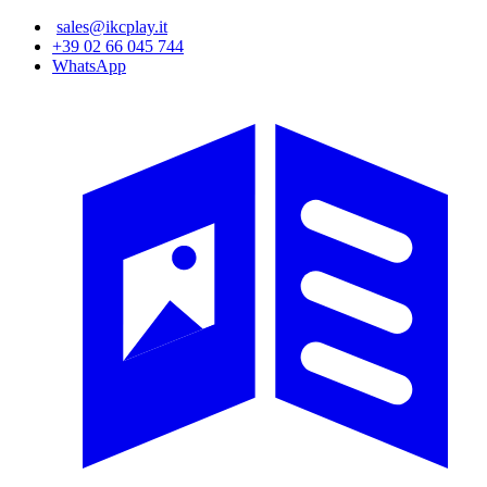
Salta
sales@ikcplay.it
al
+39 02 66 045 744
contenuto
WhatsApp
principale