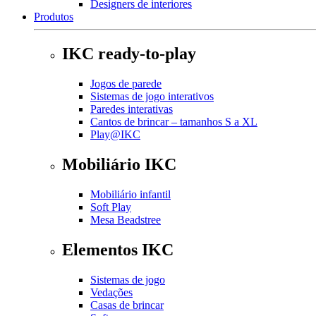
Designers de interiores
Produtos
IKC ready-to-play
Jogos de parede
Sistemas de jogo interativos
Paredes interativas
Cantos de brincar – tamanhos S a XL
Play@IKC
Mobiliário IKC
Mobiliário infantil
Soft Play
Mesa Beadstree
Elementos IKC
Sistemas de jogo
Vedações
Casas de brincar