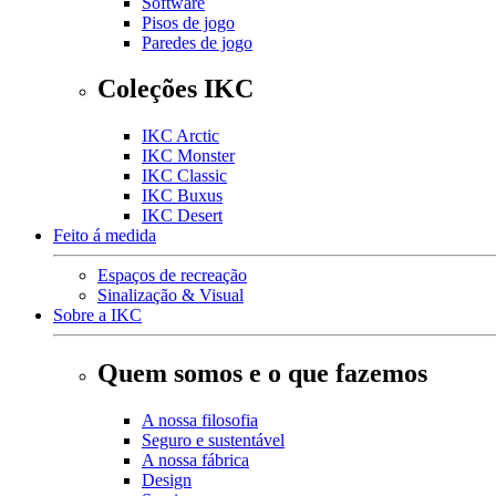
Software
Pisos de jogo
Paredes de jogo
Coleções IKC
IKC Arctic
IKC Monster
IKC Classic
IKC Buxus
IKC Desert
Feito á medida
Espaços de recreação
Sinalização & Visual
Sobre a IKC
Quem somos e o que fazemos
A nossa filosofia
Seguro e sustentável
A nossa fábrica
Design