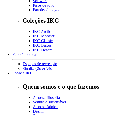
Software
Pisos de jogo
Paredes de jogo
Coleções IKC
IKC Arctic
IKC Monster
IKC Classic
IKC Buxus
IKC Desert
Feito á medida
Espaços de recreação
Sinalização & Visual
Sobre a IKC
Quem somos e o que fazemos
A nossa filosofia
Seguro e sustentável
A nossa fábrica
Design