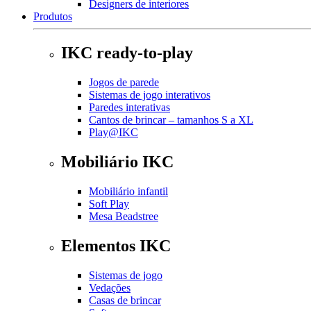
Designers de interiores
Produtos
IKC ready-to-play
Jogos de parede
Sistemas de jogo interativos
Paredes interativas
Cantos de brincar – tamanhos S a XL
Play@IKC
Mobiliário IKC
Mobiliário infantil
Soft Play
Mesa Beadstree
Elementos IKC
Sistemas de jogo
Vedações
Casas de brincar