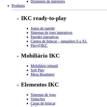
Designers de interiores
Produtos
IKC ready-to-play
Jogos de parede
Sistemas de jogo interativos
Paredes interativas
Cantos de brincar – tamanhos S a XL
Play@IKC
Mobiliário IKC
Mobiliário infantil
Soft Play
Mesa Beadstree
Elementos IKC
Sistemas de jogo
Vedações
Casas de brincar