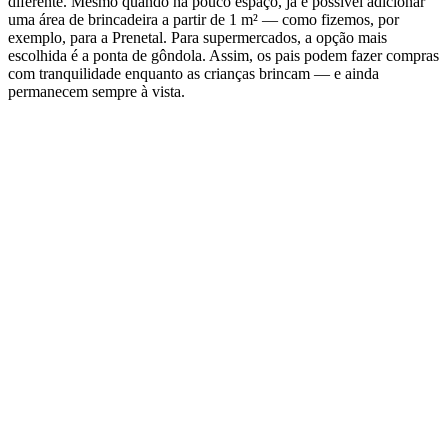
diferente. Mesmo quando há pouco espaço, já é possível adicionar
uma área de brincadeira a partir de 1 m² — como fizemos, por
exemplo, para a Prenetal. Para supermercados, a opção mais
escolhida é a ponta de gôndola. Assim, os pais podem fazer compras
com tranquilidade enquanto as crianças brincam — e ainda
permanecem sempre à vista.