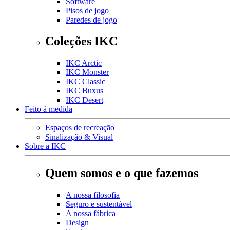
Software
Pisos de jogo
Paredes de jogo
Coleções IKC
IKC Arctic
IKC Monster
IKC Classic
IKC Buxus
IKC Desert
Feito á medida
Espaços de recreação
Sinalização & Visual
Sobre a IKC
Quem somos e o que fazemos
A nossa filosofia
Seguro e sustentável
A nossa fábrica
Design