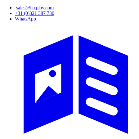
Overslaan
sales@ikcplay.com
en
+31 (0)321 387 730
naar
WhatsApp
de
inhoud
gaan