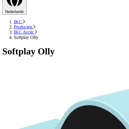
Nederlands
IKC
Producten
IKC Arctic
Softplay Olly
Softplay Olly