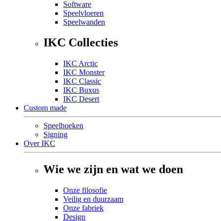
Software
Speelvloeren
Speelwanden
IKC Collecties
IKC Arctic
IKC Monster
IKC Classic
IKC Buxus
IKC Desert
Custom made
Speelhoeken
Signing
Over IKC
Wie we zijn en wat we doen
Onze filosofie
Veilig en duurzaam
Onze fabriek
Design