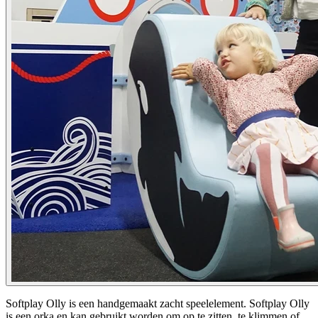
Softplay Olly is een handgemaakt zacht speelelement. Softplay Olly
is een orka en kan gebruikt worden om op te zitten, te klimmen of