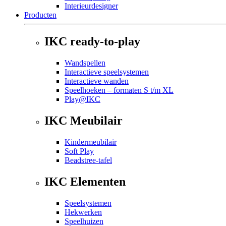
Interieurdesigner
Producten
IKC ready-to-play
Wandspellen
Interactieve speelsystemen
Interactieve wanden
Speelhoeken – formaten S t/m XL
Play@IKC
IKC Meubilair
Kindermeubilair
Soft Play
Beadstree-tafel
IKC Elementen
Speelsystemen
Hekwerken
Speelhuizen