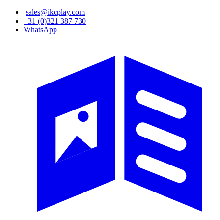
Overslaan
sales@ikcplay.com
en
+31 (0)321 387 730
naar
WhatsApp
de
inhoud
gaan