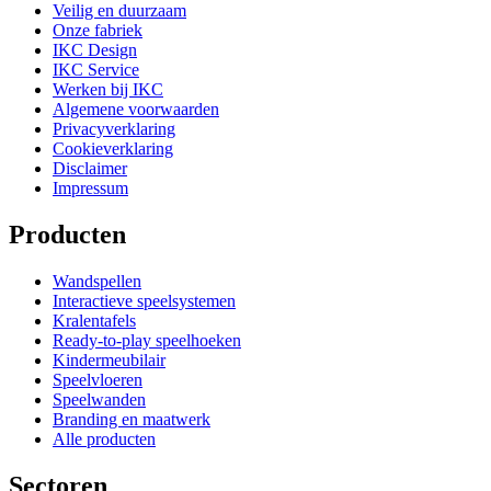
Veilig en duurzaam
Onze fabriek
IKC Design
IKC Service
Werken bij IKC
Algemene voorwaarden
Privacyverklaring
Cookieverklaring
Disclaimer
Impressum
Producten
Wandspellen
Interactieve speelsystemen
Kralentafels
Ready-to-play speelhoeken
Kindermeubilair
Speelvloeren
Speelwanden
Branding en maatwerk
Alle producten
Sectoren