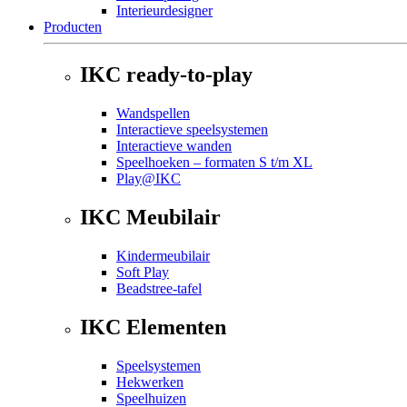
Interieurdesigner
Producten
IKC ready-to-play
Wandspellen
Interactieve speelsystemen
Interactieve wanden
Speelhoeken – formaten S t/m XL
Play@IKC
IKC Meubilair
Kindermeubilair
Soft Play
Beadstree-tafel
IKC Elementen
Speelsystemen
Hekwerken
Speelhuizen