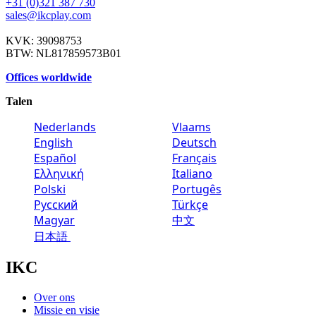
+31 (0)321 387 730
sales@ikcplay.com
KVK: 39098753
BTW: NL817859573B01
Offices worldwide
Talen
Nederlands
Vlaams
English
Deutsch
Español
Français
Ελληνική
Italiano
Polski
Portugês
Русский
Türkçe
Magyar
中文
日本語
IKC
Over ons
Missie en visie