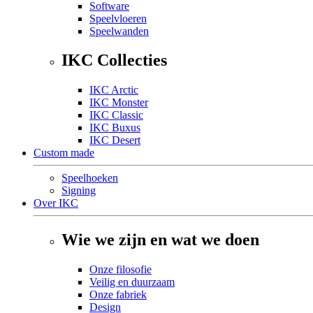
Software
Speelvloeren
Speelwanden
IKC Collecties
IKC Arctic
IKC Monster
IKC Classic
IKC Buxus
IKC Desert
Custom made
Speelhoeken
Signing
Over IKC
Wie we zijn en wat we doen
Onze filosofie
Veilig en duurzaam
Onze fabriek
Design