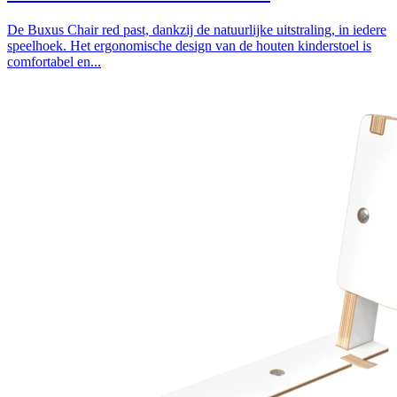
De Buxus Chair red past, dankzij de natuurlijke uitstraling, in iedere
speelhoek. Het ergonomische design van de houten kinderstoel is
comfortabel en...