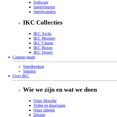
Software
Speelvloeren
Speelwanden
IKC Collecties
IKC Arctic
IKC Monster
IKC Classic
IKC Buxus
IKC Desert
Custom made
Speelhoeken
Signing
Over IKC
Wie we zijn en wat we doen
Onze filosofie
Veilig en duurzaam
Onze fabriek
Design