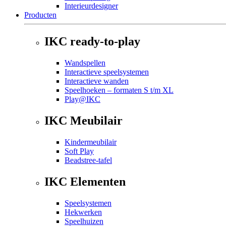
Interieurdesigner
Producten
IKC ready-to-play
Wandspellen
Interactieve speelsystemen
Interactieve wanden
Speelhoeken – formaten S t/m XL
Play@IKC
IKC Meubilair
Kindermeubilair
Soft Play
Beadstree-tafel
IKC Elementen
Speelsystemen
Hekwerken
Speelhuizen