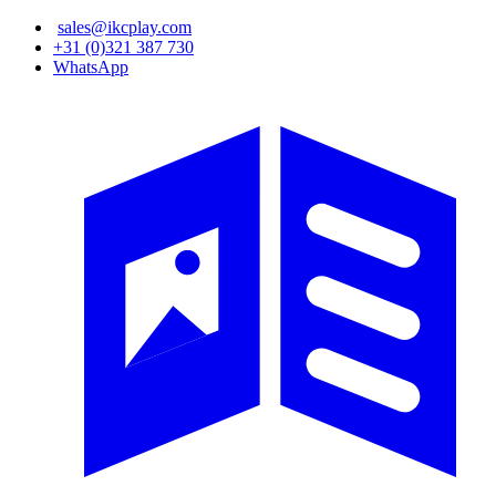
Overslaan
sales@ikcplay.com
en
+31 (0)321 387 730
naar
WhatsApp
de
inhoud
gaan