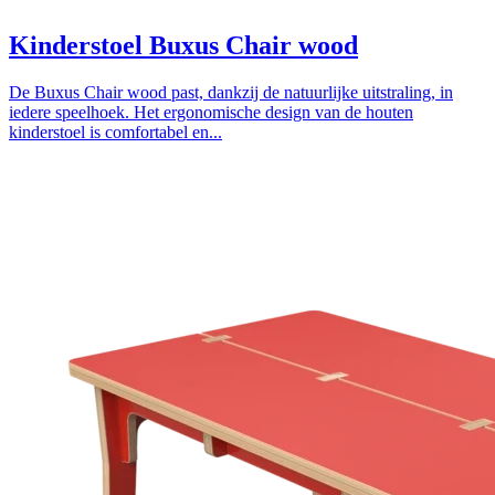
Kinderstoel Buxus Chair wood
De Buxus Chair wood past, dankzij de natuurlijke uitstraling, in
iedere speelhoek. Het ergonomische design van de houten
kinderstoel is comfortabel en...