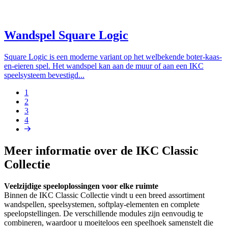
Wandspel Square Logic
Square Logic is een moderne variant op het welbekende boter-kaas-
en-eieren spel. Het wandspel kan aan de muur of aan een IKC
speelsysteem bevestigd...
Pagina
1
Pagina
2
Paginering
Pagina
3
Pagina
4
Volgende
pagina
Meer informatie over de IKC Classic
Collectie
Veelzijdige speeloplossingen voor elke ruimte
Binnen de IKC Classic Collectie vindt u een breed assortiment
wandspellen, speelsystemen, softplay-elementen en complete
speelopstellingen. De verschillende modules zijn eenvoudig te
combineren, waardoor u moeiteloos een speelhoek samenstelt die