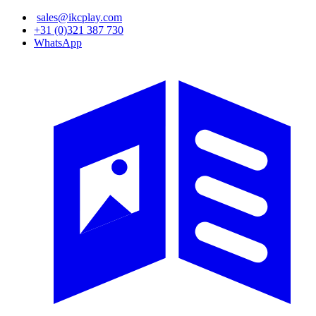
Overslaan
sales@ikcplay.com
en
+31 (0)321 387 730
naar
WhatsApp
de
inhoud
gaan