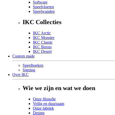
Software
Speelvloeren
Speelwanden
IKC Collecties
IKC Arctic
IKC Monster
IKC Classic
IKC Buxus
IKC Desert
Custom made
Speelhoeken
Signing
Over IKC
Wie we zijn en wat we doen
Onze filosofie
Veilig en duurzaam
Onze fabriek
Design