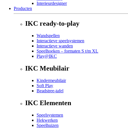
Interieurdesigner
Producten
IKC ready-to-play
Wandspellen
Interactieve speelsystemen
Interactieve wanden
Speelhoeken – formaten S t/m XL
Play@IKC
IKC Meubilair
Kindermeubilair
Soft Play
Beadstree-tafel
IKC Elementen
Speelsystemen
Hekwerken
Speelhuizen