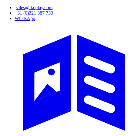
Overslaan
sales@ikcplay.com
en
+31 (0)321 387 730
naar
WhatsApp
de
inhoud
gaan