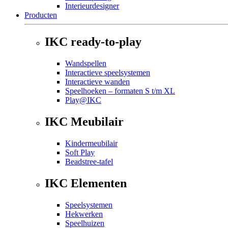
Interieurdesigner
Producten
IKC ready-to-play
Wandspellen
Interactieve speelsystemen
Interactieve wanden
Speelhoeken – formaten S t/m XL
Play@IKC
IKC Meubilair
Kindermeubilair
Soft Play
Beadstree-tafel
IKC Elementen
Speelsystemen
Hekwerken
Speelhuizen