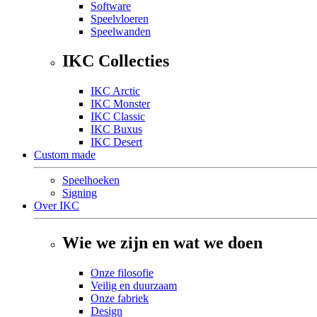
Software
Speelvloeren
Speelwanden
IKC Collecties
IKC Arctic
IKC Monster
IKC Classic
IKC Buxus
IKC Desert
Custom made
Speelhoeken
Signing
Over IKC
Wie we zijn en wat we doen
Onze filosofie
Veilig en duurzaam
Onze fabriek
Design