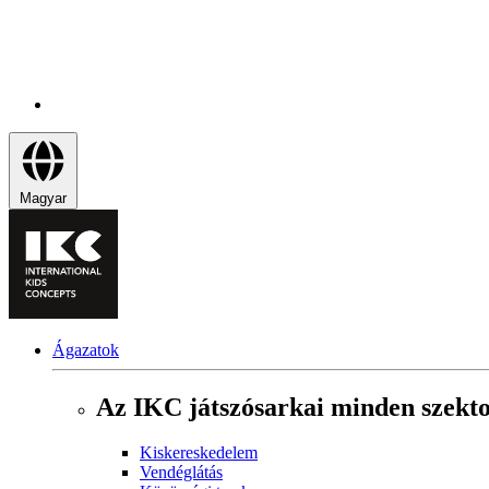
Magyar
Ágazatok
Az IKC játszósarkai minden szekt
Kiskereskedelem
Vendéglátás