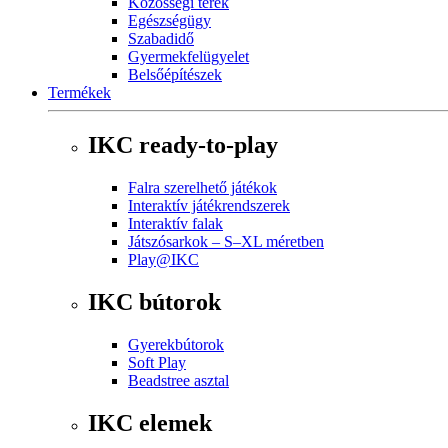
Közösségi terek
Egészségügy
Szabadidő
Gyermekfelügyelet
Belsőépítészek
Termékek
IKC ready-to-play
Falra szerelhető játékok
Interaktív játékrendszerek
Interaktív falak
Játszósarkok – S–XL méretben
Play@IKC
IKC bútorok
Gyerekbútorok
Soft Play
Beadstree asztal
IKC elemek