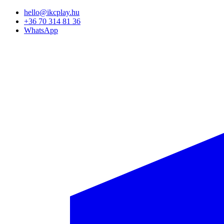
Ugrás
hello@ikcplay.hu
a
+36 70 314 81 36
tartalomra
WhatsApp