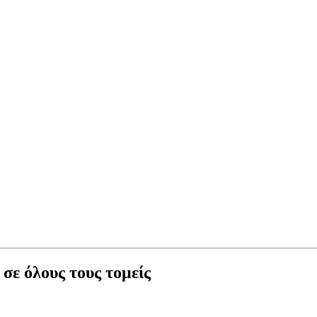
 σε όλους τους τομείς