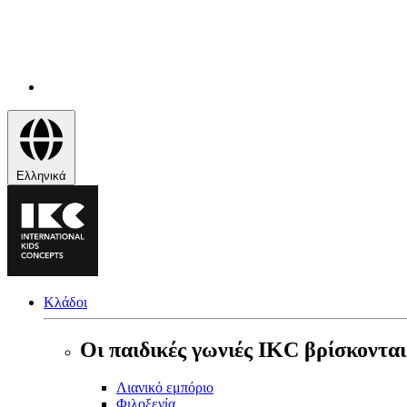
Ελληνικά
Κλάδοι
Οι παιδικές γωνιές IKC βρίσκονται
Λιανικό εμπόριο
Φιλοξενία