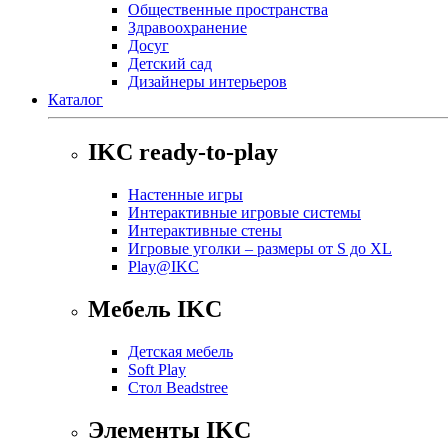
Общественные пространства
Здравоохранение
Досуг
Детский сад
Дизайнеры интерьеров
Каталог
IKC ready-to-play
Настенные игры
Интерактивные игровые системы
Интерактивные стены
Игровые уголки – размеры от S до XL
Play@IKC
Мебель IKC
Детская мебель
Soft Play
Стол Beadstree
Элементы IKC