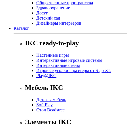
Общественные пространства
Здравоохранение
Досуг
Детский сад
Дизайнеры интерьеров
Каталог
IKC ready-to-play
Настенные игры
Интерактивные игровые системы
Интерактивные стены
Игровые уголки – размеры от S до XL
Play@IKC
Мебель IKC
Детская мебель
Soft Play
Стол Beadstree
Элементы IKC