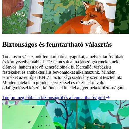
Biztonságos és fenntartható választás
Tudatosan választunk fenntartható anyagokat, amelyek tartósabbak
és környezetbarátabbak. Ez nemcsak a ma játszó gyermekeknek
előnyös, hanem a jövő generációinak is. Karcálló, vízbázisú
festékeket és antibakteriális bevonatokat alkalmazunk. Minden
terméket az európai EN-71 biztonsági szabvány szerint tesztelünk.
Minden játékelem gondos tervezéssel és részletekre való
odafigyeléssel készül, különös tekintettel a gyermekek biztonságára.
Tudjon meg többet a biztonságról és a fenntarthatóságról