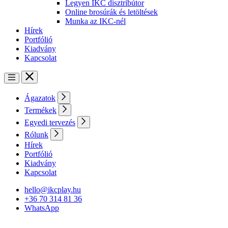
Legyen IKC disztribútor
Online brosúrák és letöltések
Munka az IKC-nél
Hírek
Portfólió
Kiadvány
Kapcsolat
Ágazatok
Termékek
Egyedi tervezés
Rólunk
Hírek
Portfólió
Kiadvány
Kapcsolat
hello@ikcplay.hu
+36 70 314 81 36
WhatsApp