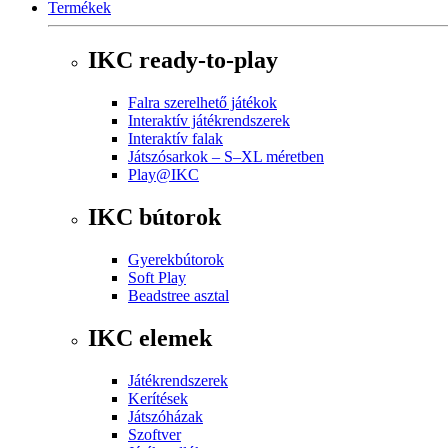
Termékek
IKC ready-to-play
Falra szerelhető játékok
Interaktív játékrendszerek
Interaktív falak
Játszósarkok – S–XL méretben
Play@IKC
IKC bútorok
Gyerekbútorok
Soft Play
Beadstree asztal
IKC elemek
Játékrendszerek
Kerítések
Játszóházak
Szoftver