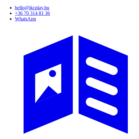
Ugrás
hello@ikcplay.hu
a
+36 70 314 81 36
tartalomra
WhatsApp