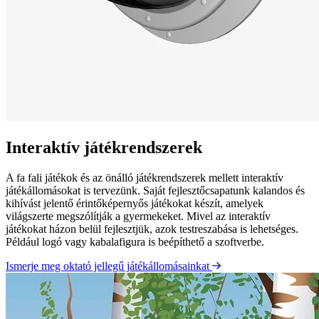
Interaktív játékrendszerek
A fa fali játékok és az önálló játékrendszerek mellett interaktív
játékállomásokat is tervezünk. Saját fejlesztőcsapatunk kalandos és
kihívást jelentő érintőképernyős játékokat készít, amelyek
világszerte megszólítják a gyermekeket. Mivel az interaktív
játékokat házon belül fejlesztjük, azok testreszabása is lehetséges.
Például logó vagy kabalafigura is beépíthető a szoftverbe.
Ismerje meg oktató jellegű játékállomásainkat