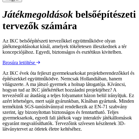
Játékmegoldások
belsőépítészeti
tervezők számára
Az IKC belsőépítészeti tervezőkkel együttműködve olyan
játékmegoldásokat kínál, amelyek tökéletesen illeszkednek a tér
koncepciójához. Egyedi, biztonságos és esztétikus kivitelben.
Brosúra letöltése
Az IKC évek óta fejleszt gyermeksarkokat projektberendezőkkel és
építészekkel együttműködve. Nemcsak Hollandiában, hanem
világszerte. A ma játszó gyermek a holnap látogatója. Kíváncsi,
hogyan tud az IKC játékértéket hozzáadni projektjéhez? A
tervezéstől az átadásig a teljes folyamatot házon belül irányítjuk. Ez
azért lehetséges, mert saját gyárunkban, Kínában gyártunk. Minden
termékünk SGS-tanúsítvánnyal rendelkezik az EN-71 szabvány
szerint, így bizonyítottan biztonságos és fenntartható. Teljes
gyermeksarkok, egyedi fali játékok vagy interaktív játékállomások
egyaránt megvalósíthatók. Tervezőink szívesen készítenek 3D-
látványtervet az ötletek életre keltéséhez.