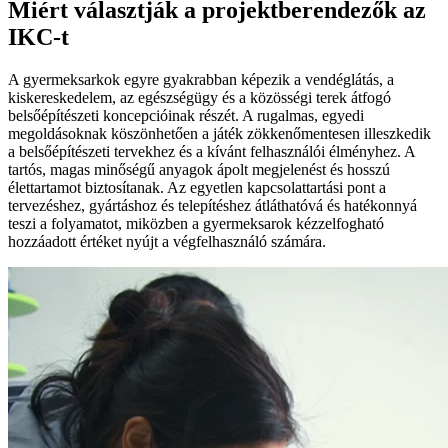
Miért választják a projektberendezők az
IKC-t
A gyermeksarkok egyre gyakrabban képezik a vendéglátás, a
kiskereskedelem, az egészségügy és a közösségi terek átfogó
belsőépítészeti koncepcióinak részét. A rugalmas, egyedi
megoldásoknak köszönhetően a játék zökkenőmentesen illeszkedik
a belsőépítészeti tervekhez és a kívánt felhasználói élményhez. A
tartós, magas minőségű anyagok ápolt megjelenést és hosszú
élettartamot biztosítanak. Az egyetlen kapcsolattartási pont a
tervezéshez, gyártáshoz és telepítéshez átláthatóvá és hatékonnyá
teszi a folyamatot, miközben a gyermeksarok kézzelfogható
hozzáadott értéket nyújt a végfelhasználó számára.