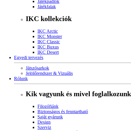
Játékpadlók
Játékfalak
IKC kollekciók
IKC Arctic
IKC Monster
IKC Classic
IKC Buxus
IKC Desert
Egyedi tervezés
Játszósarkok
Jelölőrendszer & Vizuális
Rólunk
Kik vagyunk és mivel foglalkozunk
Filozófiánk
Biztonságos és fenntartható
Saját gyárunk
Design
Szerviz