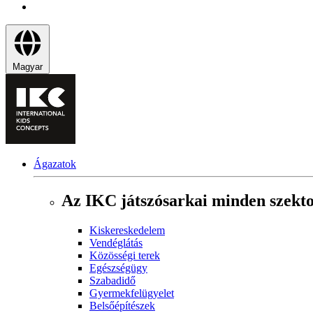
Magyar
Ágazatok
Az IKC játszósarkai minden szekt
Kiskereskedelem
Vendéglátás
Közösségi terek
Egészségügy
Szabadidő
Gyermekfelügyelet
Belsőépítészek