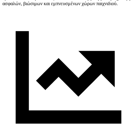
ασφαλών, βιώσιμων και εμπνευσμένων χώρων παιχνιδιού.