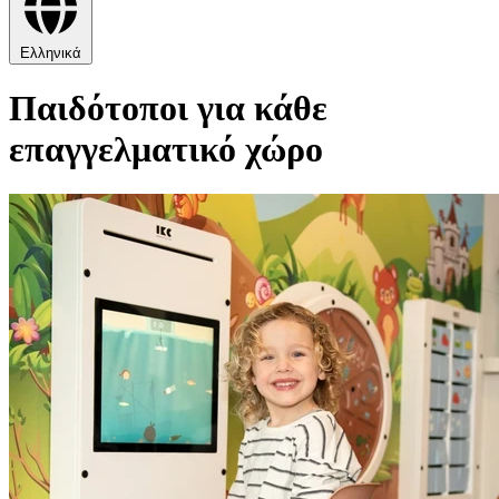
Ελληνικά
Παιδότοποι για κάθε
επαγγελματικό χώρο