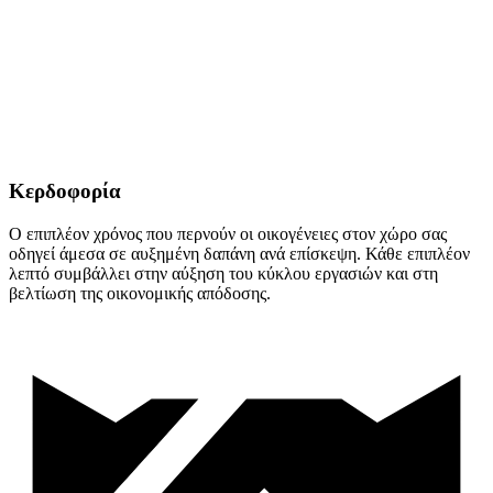
Κερδοφορία
Ο επιπλέον χρόνος που περνούν οι οικογένειες στον χώρο σας
οδηγεί άμεσα σε αυξημένη δαπάνη ανά επίσκεψη. Κάθε επιπλέον
λεπτό συμβάλλει στην αύξηση του κύκλου εργασιών και στη
βελτίωση της οικονομικής απόδοσης.