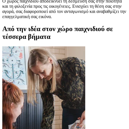
Ο χώρος παιχνιδιού αποδεικνύει τη δέσμευσή σας στην ποιότητα
και τη φιλοξενία προς τις οικογένειες. Ενισχύει τη θέση σας στην
αγορά, σας διαφοροποιεί από τον ανταγωνισμό και αναβαθμίζει την
επαγγελματική σας εικόνα.
Από την ιδέα στον χώρο παιχνιδιού σε
τέσσερα βήματα