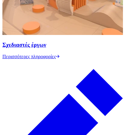
Σχεδιαστές έργων
Περισσότερες πληροφορίες