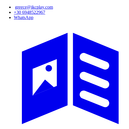
Παράκαμψη
greece@ikcplay.com
προς
+30 6948522967
το
WhatsApp
κυρίως
περιεχόμενο