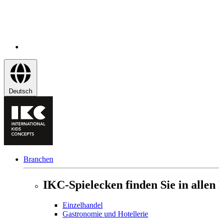
Deutsch
Branchen
IKC-Spielecken finden Sie in alle
Einzelhandel
Gastronomie und Hotellerie