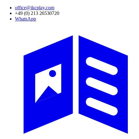
Direkt
office@ikcplay.com
zum
+49 (0) 213 26530720
Inhalt
WhatsApp