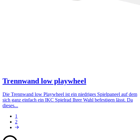
Trennwand low playwheel
Die Trennwand low Playwheel ist ein niedriges Spielpaneel auf dem
sich ganz einfach ein IKC Spielrad Ihrer Wahl befestigen lässt. Da
dieses...
Seite
1
Seite
2
Seitennummerierung
Nächste
Seite