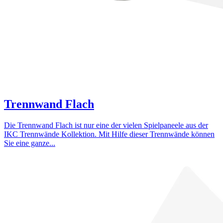
Trennwand Flach
Die Trennwand Flach ist nur eine der vielen Spielpaneele aus der
IKC Trennwände Kollektion. Mit Hilfe dieser Trennwände können
Sie eine ganze...