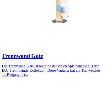
Trennwand Gate
Die Trennwand Gate ist nur eine der vielen Spielpaneele aus der
IKC Trennwände Kollektion. Diese Variante hat ein Tor, welches
als Eingang der...