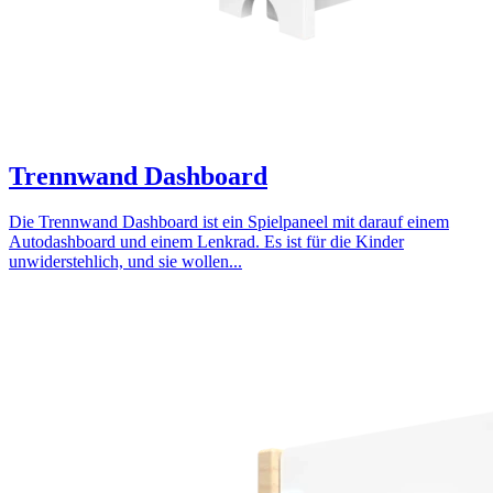
Trennwand Dashboard
Die Trennwand Dashboard ist ein Spielpaneel mit darauf einem
Autodashboard und einem Lenkrad. Es ist für die Kinder
unwiderstehlich, und sie wollen...