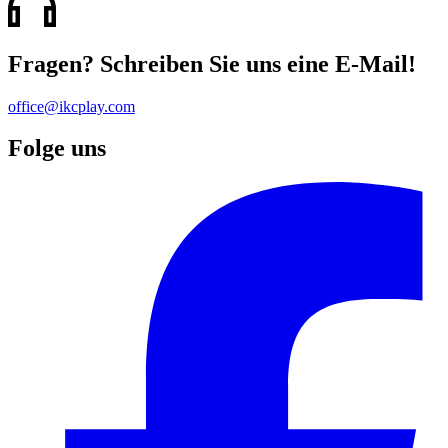
Fragen? Schreiben Sie uns eine E-Mail!
office@ikcplay.com
Folge uns