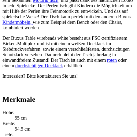
sehr bekannten
Motorik tisch
, und passt dank des natürlichen Looks
in jede Spielecke. Der Perlentisch gibt Kindern die Möglichkeit um
mit Hilfe der Perlen ihre Feinmotorik zu entwickeln. Und das auf
spielerische Weise! Der Tisch kann perfekt mit den anderen Buxus
Kindermöbeln,
wie zum Beispiel dem Bench oder den Chairs,
kombiniert werden.
Der Buxus Table wirebeads white besteht aus FSC-zertifiziertem
Birken-Multiplex und ist mit einem weißen Decklack im
Siebdruckverfahren, sowie einem verschließfesten, durchsichtigen
Schutzlack versehen. Dadurch bleibt der Tisch jahrelang in
einwandfreiem Zustand! Der Tisch ist auch mit einem
roten
oder
einem
durchsichtigen Decklack
erhältlich.
Interessiert? Bitte kontaktieren Sie uns!
Merkmale
Höhe:
55 cm
Breite:
54.5 cm
Tiefe: