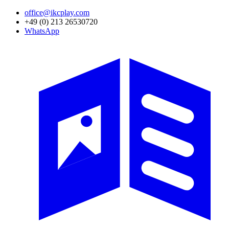
Direkt
office@ikcplay.com
zum
+49 (0) 213 26530720
Inhalt
WhatsApp