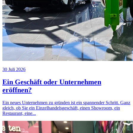
30 Juli 2026
Ein Geschäft oder Unternehmen
eröffnen?
Ein neues Unternehmen zu gründen ist ein spannender Schritt. Ganz
gleich, ob Sie ein Einzelhandelsgeschäft, einen Showroom, ein
Restaurant, eine...