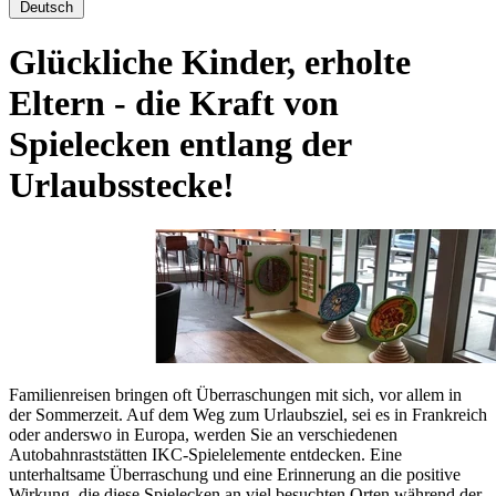
Deutsch
Glückliche Kinder, erholte
Eltern - die Kraft von
Spielecken entlang der
Urlaubsstecke!
Familienreisen bringen oft Überraschungen mit sich, vor allem in
der Sommerzeit. Auf dem Weg zum Urlaubsziel, sei es in Frankreich
oder anderswo in Europa, werden Sie an verschiedenen
Autobahnraststätten IKC-Spielelemente entdecken. Eine
unterhaltsame Überraschung und eine Erinnerung an die positive
Wirkung, die diese Spielecken an viel besuchten Orten während der