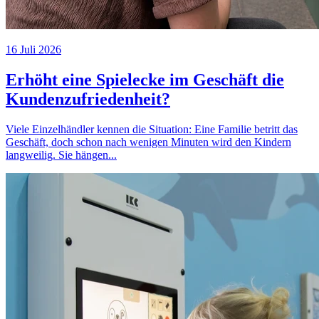
16 Juli 2026
Erhöht eine Spielecke im Geschäft die
Kundenzufriedenheit?
Viele Einzelhändler kennen die Situation: Eine Familie betritt das
Geschäft, doch schon nach wenigen Minuten wird den Kindern
langweilig. Sie hängen...