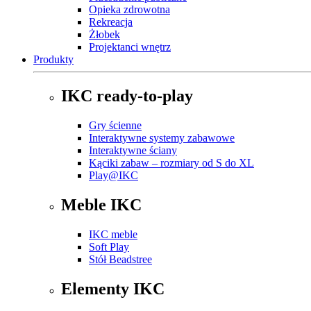
Opieka zdrowotna
Rekreacja
Żłobek
Projektanci wnętrz
Produkty
IKC ready-to-play
Gry ścienne
Interaktywne systemy zabawowe
Interaktywne ściany
Kąciki zabaw – rozmiary od S do XL
Play@IKC
Meble IKC
IKC meble
Soft Play
Stół Beadstree
Elementy IKC