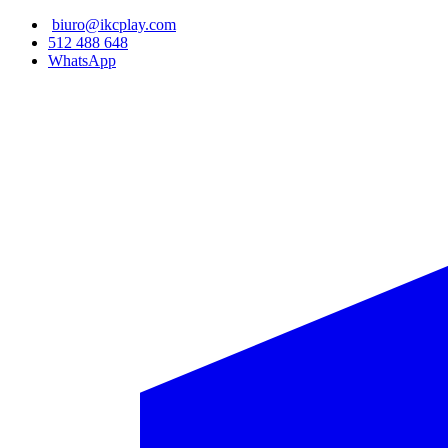
Przejdź
biuro@ikcplay.com
do
512 488 648
treści
WhatsApp