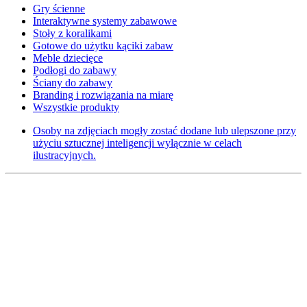
Gry ścienne
Interaktywne systemy zabawowe
Stoły z koralikami
Gotowe do użytku kąciki zabaw
Meble dziecięce
Podłogi do zabawy
Ściany do zabawy
Branding i rozwiązania na miarę
Wszystkie produkty
Osoby na zdjęciach mogły zostać dodane lub ulepszone przy
użyciu sztucznej inteligencji wyłącznie w celach
ilustracyjnych.