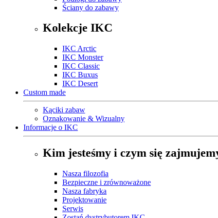
Ściany do zabawy
Kolekcje IKC
IKC Arctic
IKC Monster
IKC Classic
IKC Buxus
IKC Desert
Custom made
Kąciki zabaw
Oznakowanie & Wizualny
Informacje o IKC
Kim jesteśmy i czym się zajmujem
Nasza filozofia
Bezpieczne i zrównoważone
Nasza fabryka
Projektowanie
Serwis
Zostań dystrybutorem IKC