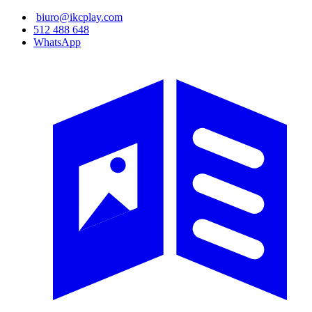
Przejdź
biuro@ikcplay.com
do
512 488 648
treści
WhatsApp