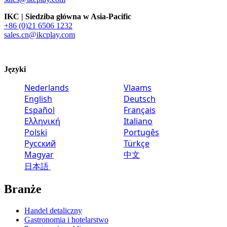
IKC | Siedziba główna w Asia-Pacific
+86 (0)21 6506 1232
sales.cn@ikcplay.com
Języki
Nederlands
Vlaams
English
Deutsch
Español
Français
Ελληνική
Italiano
Polski
Portugês
Русский
Türkçe
Magyar
中文
日本語
Branże
Handel detaliczny
Gastronomia i hotelarstwo