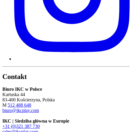
Contakt
Biuro IKC w Polsce
Kartuska 44
83-400 Kościerzyna, Polska
M
512 488 648
biuro@ikcplay.com
IKC | Siedziba główna w Europie
+31 (0)321 387 730
sales@ikcplay.com