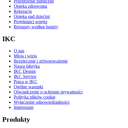
Przestrzenie publiczne
Opieka zdrowotna
Rekreacja
Opieka nad dziećmi
Projektanci wnętrz
Broszury według branży
IKC
O nas
Misja i wizja
Bezpiecznie i zrównoważenie
Nasza fabryka
IKC Design
IKC Service
Praca w IKC
Ogólne warunki
Oświadczenie o ochronie prywatności
Polityka plików cookie
Wyłączenie odpowiedzialności
Impressum
Produkty