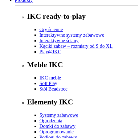
Produkty
IKC ready-to-play
Gry ścienne
Interaktywne systemy zabawowe
Interaktywne ściany
Kąciki zabaw – rozmiary od S do XL
Play@IKC
Meble IKC
IKC meble
Soft Play
Stół Beadstree
Elementy IKC
Systemy zabawowe
Ogrodzenia
Domki do zabawy
Oprogramowanie
Podłogi do zabawy