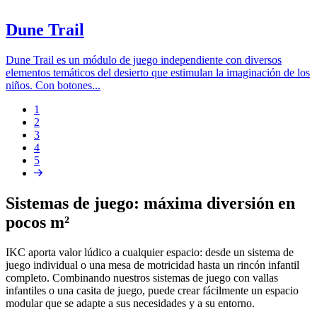
Dune Trail
Dune Trail es un módulo de juego independiente con diversos
elementos temáticos del desierto que estimulan la imaginación de los
niños. Con botones...
Página
1
Página
2
Paginación
Página
3
Página
4
Página
5
Siguiente
página
Sistemas de juego: máxima diversión en
pocos m²
IKC aporta valor lúdico a cualquier espacio: desde un sistema de
juego individual o una mesa de motricidad hasta un rincón infantil
completo. Combinando nuestros sistemas de juego con vallas
infantiles o una casita de juego, puede crear fácilmente un espacio
modular que se adapte a sus necesidades y a su entorno.