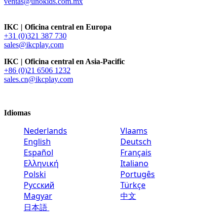
ventas@unokids.com.mx
IKC | Oficina central en Europa
+31 (0)321 387 730
sales@ikcplay.com
IKC | Oficina central en Asia-Pacific
+86 (0)21 6506 1232
sales.cn@ikcplay.com
Idiomas
Nederlands
Vlaams
English
Deutsch
Español
Français
Ελληνική
Italiano
Polski
Portugês
Русский
Türkçe
Magyar
中文
日本語