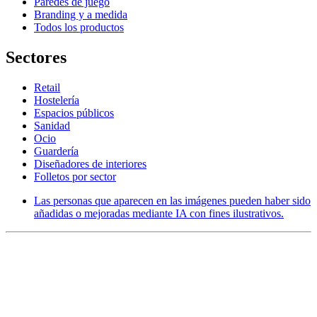
Paredes de juego
Branding y a medida
Todos los productos
Sectores
Retail
Hostelería
Espacios públicos
Sanidad
Ocio
Guardería
Diseñadores de interiores
Folletos por sector
Las personas que aparecen en las imágenes pueden haber sido
añadidas o mejoradas mediante IA con fines ilustrativos.