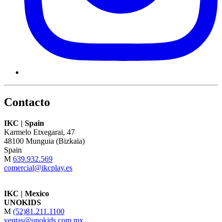
Contacto
IKC | Spain
Karmelo Etxegarai, 47
48100 Munguia (Bizkaia)
Spain
M
639.932.569
comercial@ikcplay.es
IKC | Mexico
UNOKIDS
M
(52)81.211.1100
ventas@unokids.com.mx