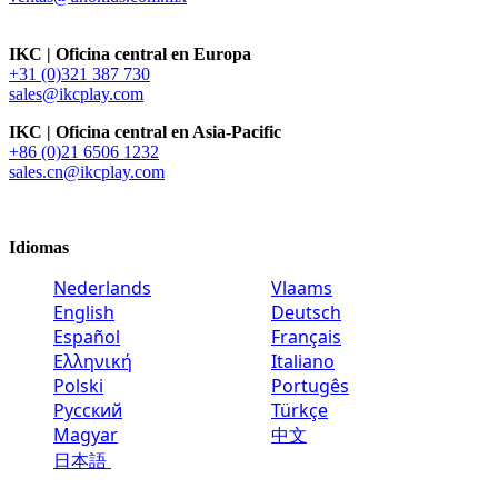
IKC | Oficina central en Europa
+31 (0)321 387 730
sales@ikcplay.com
IKC | Oficina central en Asia-Pacific
+86 (0)21 6506 1232
sales.cn@ikcplay.com
Idiomas
Nederlands
Vlaams
English
Deutsch
Español
Français
Ελληνική
Italiano
Polski
Portugês
Русский
Türkçe
Magyar
中文
日本語